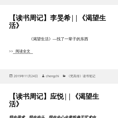
布
者
类
于
【读书周记】李旻希||《渴望生
活》
《渴望生活》—找了一辈子的东西
>>
阅读全文
发
作
分
2019年11月24日
chengchi
《梵高传》读书笔记
布
者
类
于
【读书周记】应悦||《渴望生
活》
我在寻求，我在奋斗，我在全心全意投身于艺术中。