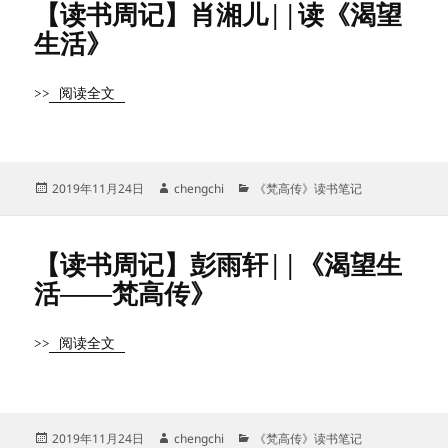
【读书周记】肖湘儿||读《渴望
生活》
>>
阅读全文
发
作
分
2019年11月24日
chengchi
《梵高传》读书笔记
布
者
类
于
【读书周记】彭雨轩||《渴望生
活——梵高传》
>>
阅读全文
发
作
分
2019年11月24日
chengchi
《梵高传》读书笔记