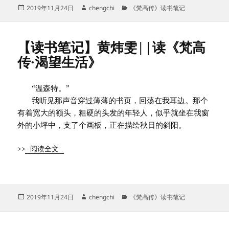
发
作
分
2019年11月24日
chengchi
《梵高传》读书笔记
布
者
类
于
【读书笔记】黄炜雯||读《梵高
传·渴望生活》
“温森特。”
我听见那声音穿过薄薄的书页，回荡在我耳边。那个
有着宽大的额头，粗硬的头发的年轻人，似乎就坐在我窗
外的小坪中，支了个画板，正在描绘秋日的斜阳。
>>
阅读全文
发
作
分
2019年11月24日
chengchi
《梵高传》读书笔记
布
者
类
于