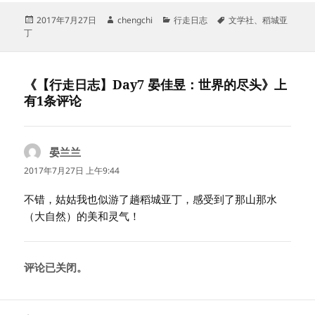
发
作
分
标
2017年7月27日
chengchi
行走日志
文学社
、
稻城亚
布
者
类
签
丁
于
《【行走日志】Day7 晏佳昱：世界的尽头》上
有1条评论
晏兰兰
说
道：
2017年7月27日 上午9:44
不错，姑姑我也似游了趟稻城亚丁，感受到了那山那水
（大自然）的美和灵气！
评论已关闭。
文