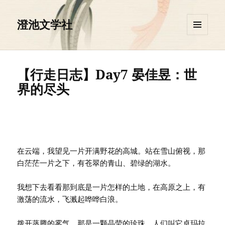
澄池文学社
菜单和
挂件
【行走日志】Day7 晏佳昱：世
界的尽头
在云端，我望见一片开满野花的高城。站在雪山俯视，那
白茫茫一片之下，有苍翠的青山、碧绿的湖水。
我想下去看看那到底是一片怎样的土地，在高原之上，有
激荡的流水，飞溅起哗哗白浪。
拨开蒸腾的雾气，那是一颗晶莹的珍珠，人们叫它卓玛拉