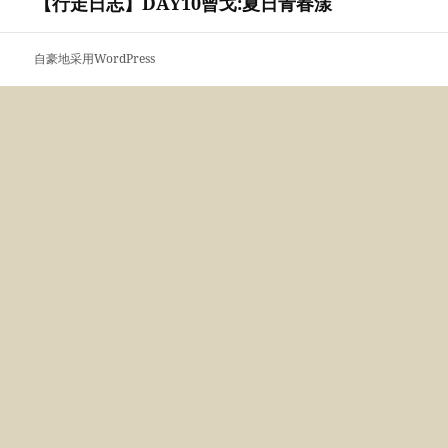
【行走日志】DAY10曾戈:夏日青春漾
下
篇
文
自豪地采用WordPress
章：