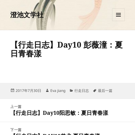
澄池文学社
菜单和
挂件
【行走日志】Day10 彭薇潼：夏
日青春漾
发
作
分
标
2017年7月30日
Eva jiang
行走日志
最后一篇
布
者
类
签
于
文
上一篇
章
【行走日志】Day10阳思敏：夏日青春漾
上
导
篇
航
文
下一篇
章：