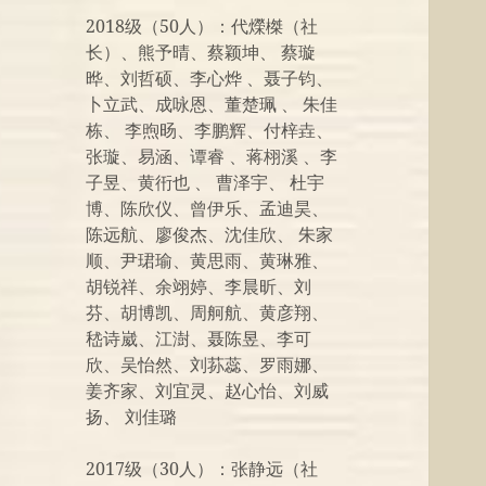
2018级（50人）：代爃榤（社
长）、熊予晴、蔡颖坤、 蔡璇
晔、刘哲硕、李心烨 、聂子钧、
卜立武、成咏恩、董楚珮 、 朱佳
栋、 李煦旸、李鹏辉、付梓垚、
张璇、易涵、谭睿 、蒋栩溪 、李
子昱、黄衎也 、 曹泽宇、 杜宇
博、陈欣仪、曾伊乐、孟迪昊、
陈远航、廖俊杰、沈佳欣、 朱家
顺、尹珺瑜、黄思雨、黄琳雅、
胡锐祥、余翊婷、李晨昕、刘
芬、胡博凯、周舸航、黄彦翔、
嵇诗崴、江澍、聂陈昱、李可
欣、吴怡然、刘荪蕊、罗雨娜、
姜齐家、刘宜灵、赵心怡、刘威
扬、 刘佳璐
2017级（30人）：张静远（社