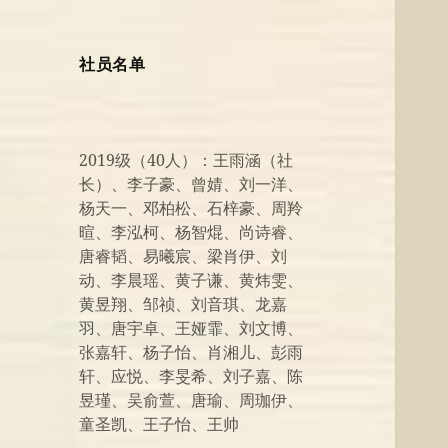
社员名单
2019级（40人）：王雨涵（社
长）、李子豪、曾婧、刘一洋、
杨天一、邓柏松、石梓豪、周羚
暄、李泓柯、杨智焜、尚诗睿、
唐睿韬、易曦宸、梁肖伊、刘
动、李晨瑶、黄子谦、黄炜雯、
黄昱翔、邹祯、刘音琪、龙嘉
羽、唐宇卓、王娅霏、刘文博、
张嘉轩、杨子怡、肖湘儿、彭雨
轩、应悦、李旻希、刘子嘉、陈
昱瑾、吴俞萱、唐瑜、周珈伊、
童圣凯、王子怡、王帅