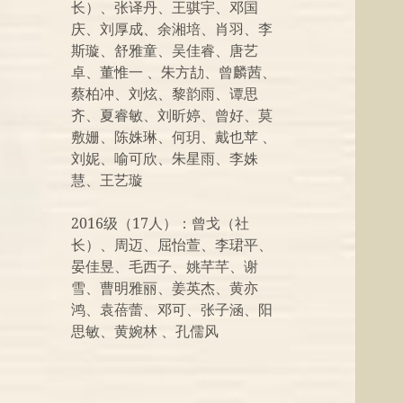
长）、张译丹、王骐宇、邓国
庆、刘厚成、余湘培、肖羽、李
斯璇、舒雅童、吴佳睿、唐艺
卓、董惟一 、朱方劼、曾麟茜、
蔡柏冲、刘炫、黎韵雨、谭思
齐、夏睿敏、刘昕婷、曾好、莫
敷姗、陈姝琳、何玥、戴也苹 、
刘妮、喻可欣、朱星雨、李姝
慧、王艺璇
2016级（17人）：曾戈（社
长）、周迈、屈怡萱、李珺平、
晏佳昱、毛西子、姚芊芊、谢
雪、曹明雅丽、姜英杰、黄亦
鸿、袁蓓蕾、邓可、张子涵、阳
思敏、黄婉林 、孔儒风