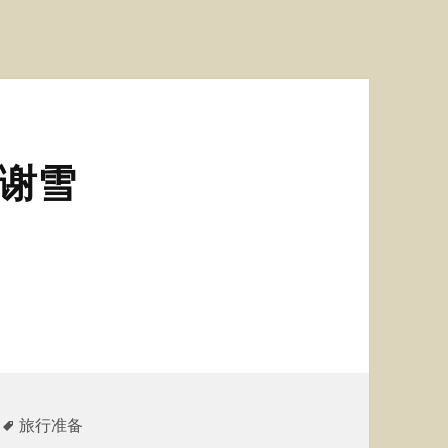
 谢雪
标
旅行准备
签