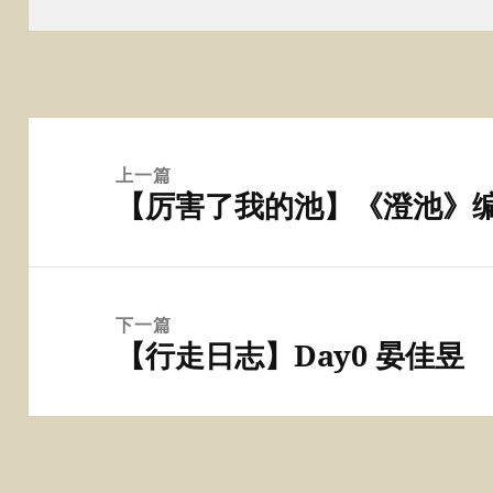
于
文
章
上一篇
【厉害了我的池】《澄池》
导
上
航
篇
文
章：
下一篇
【行走日志】Day0 晏佳昱
下
篇
文
章：