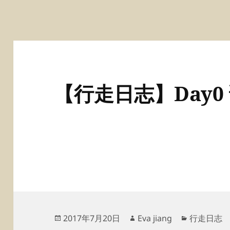
【行走日志】Day0
发
作
分
2017年7月20日
Eva jiang
行走日志
布
者
类