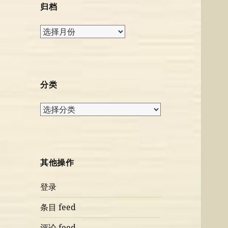
归档
归
档
分类
分
类
其他操作
登录
条目 feed
评论 feed