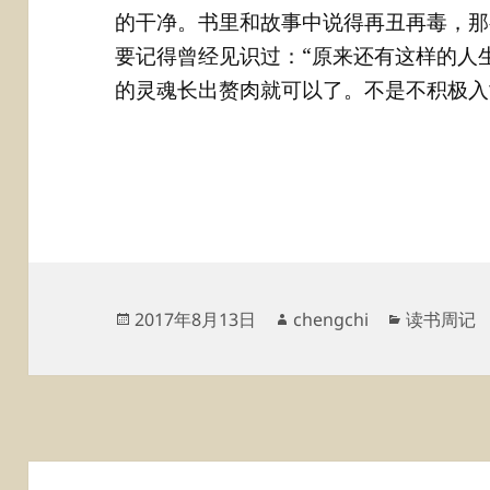
的干净。书里和故事中说得再丑再毒，那
要记得曾经见识过：“原来还有这样的人
的灵魂长出赘肉就可以了。不是不积极入
发
作
分
2017年8月13日
chengchi
读书周记
布
者
类
于