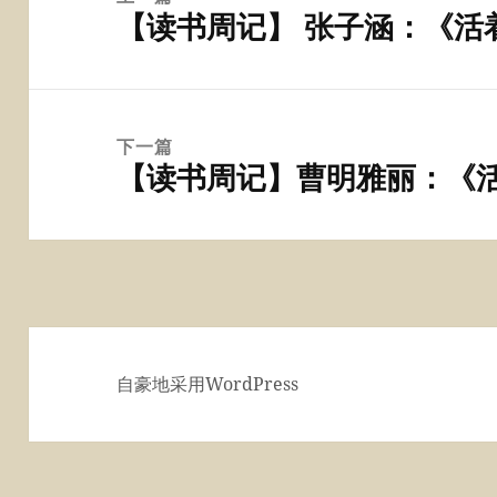
【读书周记】 张子涵：《活
导
上
航
篇
文
章：
下一篇
【读书周记】曹明雅丽：《
下
篇
文
章：
自豪地采用WordPress