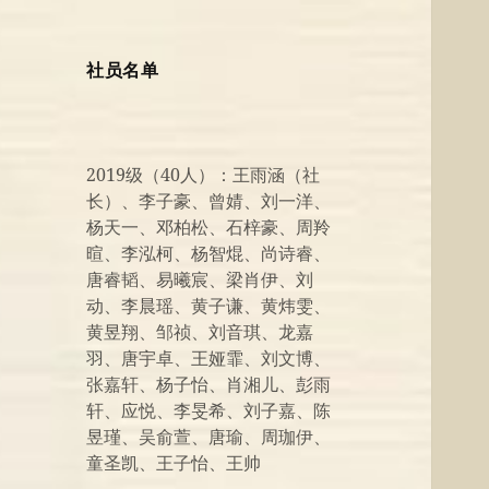
社员名单
2019级（40人）：王雨涵（社
长）、李子豪、曾婧、刘一洋、
杨天一、邓柏松、石梓豪、周羚
暄、李泓柯、杨智焜、尚诗睿、
唐睿韬、易曦宸、梁肖伊、刘
动、李晨瑶、黄子谦、黄炜雯、
黄昱翔、邹祯、刘音琪、龙嘉
羽、唐宇卓、王娅霏、刘文博、
张嘉轩、杨子怡、肖湘儿、彭雨
轩、应悦、李旻希、刘子嘉、陈
昱瑾、吴俞萱、唐瑜、周珈伊、
童圣凯、王子怡、王帅