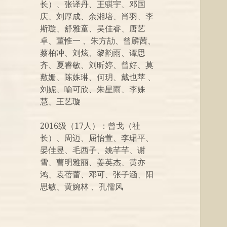
长）、张译丹、王骐宇、邓国
庆、刘厚成、余湘培、肖羽、李
斯璇、舒雅童、吴佳睿、唐艺
卓、董惟一 、朱方劼、曾麟茜、
蔡柏冲、刘炫、黎韵雨、谭思
齐、夏睿敏、刘昕婷、曾好、莫
敷姗、陈姝琳、何玥、戴也苹 、
刘妮、喻可欣、朱星雨、李姝
慧、王艺璇
2016级（17人）：曾戈（社
长）、周迈、屈怡萱、李珺平、
晏佳昱、毛西子、姚芊芊、谢
雪、曹明雅丽、姜英杰、黄亦
鸿、袁蓓蕾、邓可、张子涵、阳
思敏、黄婉林 、孔儒风