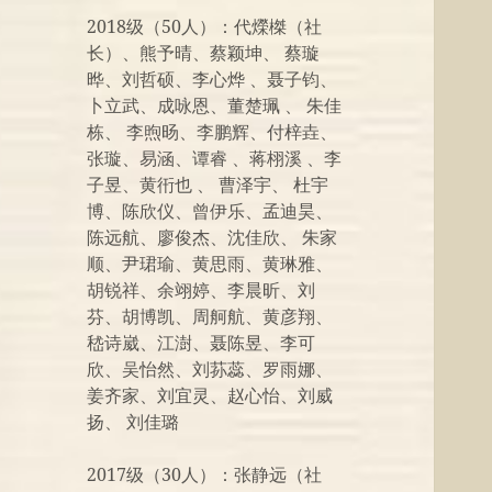
2018级（50人）：代爃榤（社
长）、熊予晴、蔡颖坤、 蔡璇
晔、刘哲硕、李心烨 、聂子钧、
卜立武、成咏恩、董楚珮 、 朱佳
栋、 李煦旸、李鹏辉、付梓垚、
张璇、易涵、谭睿 、蒋栩溪 、李
子昱、黄衎也 、 曹泽宇、 杜宇
博、陈欣仪、曾伊乐、孟迪昊、
陈远航、廖俊杰、沈佳欣、 朱家
顺、尹珺瑜、黄思雨、黄琳雅、
胡锐祥、余翊婷、李晨昕、刘
芬、胡博凯、周舸航、黄彦翔、
嵇诗崴、江澍、聂陈昱、李可
欣、吴怡然、刘荪蕊、罗雨娜、
姜齐家、刘宜灵、赵心怡、刘威
扬、 刘佳璐
2017级（30人）：张静远（社