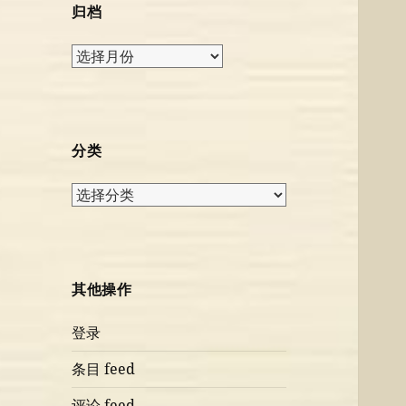
归档
归
档
分类
分
类
其他操作
登录
条目 feed
评论 feed