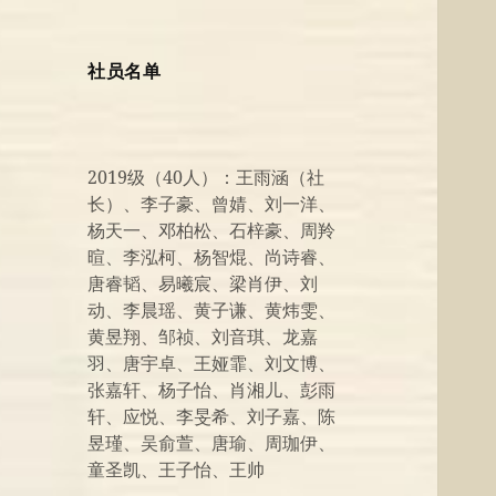
社员名单
2019级（40人）：王雨涵（社
长）、李子豪、曾婧、刘一洋、
杨天一、邓柏松、石梓豪、周羚
暄、李泓柯、杨智焜、尚诗睿、
唐睿韬、易曦宸、梁肖伊、刘
动、李晨瑶、黄子谦、黄炜雯、
黄昱翔、邹祯、刘音琪、龙嘉
羽、唐宇卓、王娅霏、刘文博、
张嘉轩、杨子怡、肖湘儿、彭雨
轩、应悦、李旻希、刘子嘉、陈
昱瑾、吴俞萱、唐瑜、周珈伊、
童圣凯、王子怡、王帅