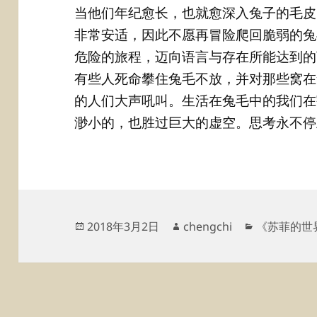
当他们年纪愈长，也就愈深入兔子的毛皮
非常安适，因此不愿再冒险爬回脆弱的兔
危险的旅程，迈向语言与存在所能达到的
有些人死命攀住兔毛不放，并对那些窝在
的人们大声吼叫。生活在兔毛中的我们在
渺小的，也胜过巨大的虚空。思考永不停
发
作
分
2018年3月2日
chengchi
《苏菲的世
布
者
类
于