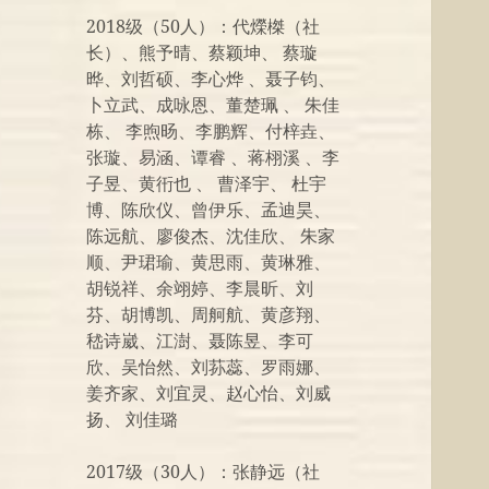
2018级（50人）：代爃榤（社
长）、熊予晴、蔡颖坤、 蔡璇
晔、刘哲硕、李心烨 、聂子钧、
卜立武、成咏恩、董楚珮 、 朱佳
栋、 李煦旸、李鹏辉、付梓垚、
张璇、易涵、谭睿 、蒋栩溪 、李
子昱、黄衎也 、 曹泽宇、 杜宇
博、陈欣仪、曾伊乐、孟迪昊、
陈远航、廖俊杰、沈佳欣、 朱家
顺、尹珺瑜、黄思雨、黄琳雅、
胡锐祥、余翊婷、李晨昕、刘
芬、胡博凯、周舸航、黄彦翔、
嵇诗崴、江澍、聂陈昱、李可
欣、吴怡然、刘荪蕊、罗雨娜、
姜齐家、刘宜灵、赵心怡、刘威
扬、 刘佳璐
2017级（30人）：张静远（社