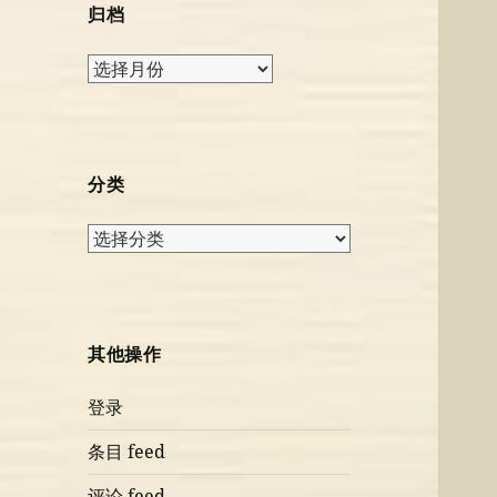
归档
归
档
分类
分
类
其他操作
登录
条目 feed
评论 feed