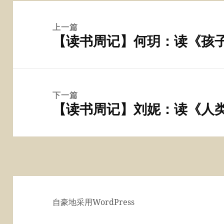
文
章
上一篇
【读书周记】何玥：读《孩
导
上
航
篇
文
章：
下一篇
【读书周记】刘妮：读《人
下
篇
文
章：
自豪地采用WordPress