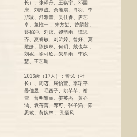
长）、张译丹、王骐宇、邓国
庆、刘厚成、余湘培、肖羽、李
斯璇、舒雅童、吴佳睿、唐艺
卓、董惟一 、朱方劼、曾麟茜、
蔡柏冲、刘炫、黎韵雨、谭思
齐、夏睿敏、刘昕婷、曾好、莫
敷姗、陈姝琳、何玥、戴也苹 、
刘妮、喻可欣、朱星雨、李姝
慧、王艺璇
2016级（17人）：曾戈（社
长）、周迈、屈怡萱、李珺平、
晏佳昱、毛西子、姚芊芊、谢
雪、曹明雅丽、姜英杰、黄亦
鸿、袁蓓蕾、邓可、张子涵、阳
思敏、黄婉林 、孔儒风