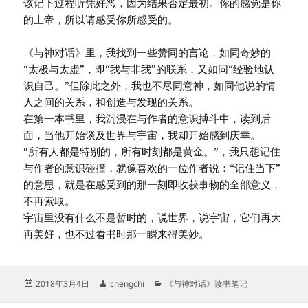
该记下过程听凭好恶，因为结果否定最初。你的感觉是你
的上帝，所以请感受你所感受的。
《与神对话》里，我找到一些赞同的言论，如同奇妙的
“太极与太虚”，即“我与非我”的联系，又如同“经验地认
识自己。”但除此之外，我也不尽同意神，如同他说的情
人之间的关系，和创造与发现的关系。
在第一本书里，我沉浸在与作者的意识搏斗中，读到后
面，当他开始谈及世界与宇宙，我却开始感到庆幸。
“所有人都是特别的，所有时刻都是黄金。”，我只想记住
与作者的意识碰撞，就像喜欢的一位作者说：“记住当下”
的意思，就是在感受到的那一刻即收获事物的全部意义，
不再索取。
宇宙里没有什么不是暂时的，说世界，说宇宙，它们再大
再美好，也不过看书时那一瞬来得美妙。
发
作
分
2018年3月4日
chengchi
《与神对话》读书笔记
布
者
类
于