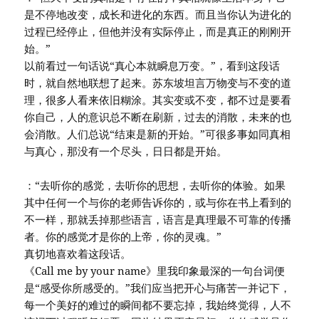
是不停地改变，成长和进化的东西。而且当你认为进化的
过程已经停止，但他并没有实际停止，而是真正的刚刚开
始。”
以前看过一句话说“真心本就瞬息万变。”，看到这段话
时，就自然地联想了起来。苏东坡坦言万物变与不变的道
理，很多人看来依旧糊涂。其实变或不变，都不过是要看
你自己，人的意识总不断在刷新，过去的消散，未来的也
会消散。人们总说“结束是新的开始。”可很多事如同真相
与真心，那没有一个尽头，日日都是开始。
：“去听你的感觉，去听你的思想，去听你的体验。如果
其中任何一个与你的老师告诉你的，或与你在书上看到的
不一样，那就丢掉那些语言，语言是真理最不可靠的传播
者。你的感觉才是你的上帝，你的灵魂。”
真切地喜欢着这段话。
《Call me by your name》里我印象最深的一句台词便
是“感受你所感受的。”我们应当把开心与痛苦一并记下，
每一个美好的难过的瞬间都不要忘掉，我始终觉得，人不