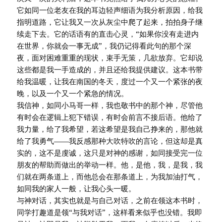
它如同一位老友在我的耳边轻声细语为我分析原因，给我
指明道路，它让我又一次从灰尘中爬了起来，拍拍身子继
续走下去。它的话语有的直击心灵，“如果你没有走进内
在世界，你就会一事无成”，我仍记得看此句的那个深
夜，面对困难重重的现状，束手无策，几欲放弃。它却说
这些都是我一手造成的，并且还给我提供建议。这本书带
给我温暖，让我在南国的冬天，度过一个又一个紧张的夜
晚，以及一个又一个紧急的情况。
我信神，如同小马哥一样，我也敬书中的那个神，尽管他
有时会在逻辑上犯下错误，有时会前言不接后语。他给了
我力量，给了我希望，若这希望是我自己挣来的，那他就
给了我勇气——我反感那种大吹特吹的言论，但这却是真
实的，这不是虔诚，这只是对神的感谢，如同接受完一位
朋友的帮助而做出的举动一样。他，是他，我，是我，我
们就在两条道上，而他总会在那条道上，为我加油打气，
如同我的家人一般，让我心头一暖。
与神对话，其实也就是与自己对话，之前在领这本书时，
同学打趣道是领“与我对话”，这样看来似乎也没错。我即