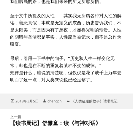
我们脚底的路，也是我们未来的所见所感所悟。
至于文中所提及的人性——其实我无所谓各种对人性的解
读，善恶真假，本就是无定义的东西，历史告诉我们，不
是太阳美，而是因为有了黑夜，才显得光明的珍贵。人性
的阴暗与圣洁都是事实，人性应当被记录，而不是总作为
聊资。
最后，引用一下书中的句子。“历史和人生一样变化无
常，却也是在不断的重复着某种不变的规律。”
规律是什么，谁说的清楚呢，但仅仅是花了成千上万年去
明白了这一点，对人类来说也已经足够了。
发
作
分
2018年3月5日
chengchi
《人类征服的故事》读书笔记
布
者
类
于
文
上一篇
章
【读书周记】舒雅童：读《与神对话》
上
导
篇