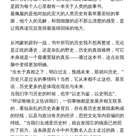
是因为每个人心里都有一本关于人类的故事书。
最佩服的是他对如此宏大的人类历史有着举重若轻的掌
握，他个人的见解，和我细微的还不那么清楚的感受，是
让我再读完后觉得最值得回味的地方。
从鸿蒙初辟到一战，书中所写的历史我不想再赘述，无论
是正统的通史，还是杂乱的野史，历史的真假难辨，可它
本身就是一个毋庸置疑的真实——通过这本书，这点在我
脑中变得更加明确。
“生长于真相之下，明白过去，预感未来，那就叫历史。”
历史只是过去的事情吗？当然，它从来都不止这些。甚至
说，历史更多的是体现在现在与未来。
当我们学习历史的时候，也学“以史为鉴，以史明志”。
“辩证唯物主义告诉我们，一切事物都是发展并相互联系
的，看似杂乱的历史表象背后，存在着历史发展线索构成
的经线，以及与政治有关的经济，思想文化等内容编织的
纬线。”当我们去感受历史时，就会发现它的镜面已然照
向了前方。这条路是古今中外无数名人志士走过的路，是