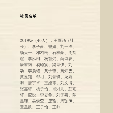
社员名单
2019级（40人）：王雨涵（社
长）、李子豪、曾婧、刘一洋、
杨天一、邓柏松、石梓豪、周羚
暄、李泓柯、杨智焜、尚诗睿、
唐睿韬、易曦宸、梁肖伊、刘
动、李晨瑶、黄子谦、黄炜雯、
黄昱翔、邹祯、刘音琪、龙嘉
羽、唐宇卓、王娅霏、刘文博、
张嘉轩、杨子怡、肖湘儿、彭雨
轩、应悦、李旻希、刘子嘉、陈
昱瑾、吴俞萱、唐瑜、周珈伊、
童圣凯、王子怡、王帅