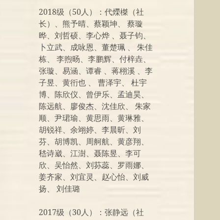
2018级（50人）：代爃榤（社
长）、熊予晴、蔡颖坤、 蔡璇
晔、刘哲硕、李心烨 、聂子钧、
卜立武、成咏恩、董楚珮 、 朱佳
栋、 李煦旸、李鹏辉、付梓垚、
张璇、易涵、谭睿 、蒋栩溪 、李
子昱、黄衎也 、 曹泽宇、 杜宇
博、陈欣仪、曾伊乐、孟迪昊、
陈远航、廖俊杰、沈佳欣、 朱家
顺、尹珺瑜、黄思雨、黄琳雅、
胡锐祥、余翊婷、李晨昕、刘
芬、胡博凯、周舸航、黄彦翔、
嵇诗崴、江澍、聂陈昱、李可
欣、吴怡然、刘荪蕊、罗雨娜、
姜齐家、刘宜灵、赵心怡、刘威
扬、 刘佳璐
2017级（30人）：张静远（社