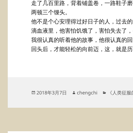
走了几百里路，背着铺盖卷，一路鞋子磨
两顿三个馒头。
他不是个心安理得过好日子的人，过去的
滴血液里，他害怕饥饿了，害怕失去了，
我很认真的听着他的故事，他很认真的回
回头后，才能轻松的向前迈，这，就是历
发
作
分
2018年3月7日
chengchi
《人类征服
布
者
类
于