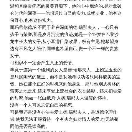
温和且略带病态的俊美容颜下，他的心中燃烧的,是对拿破
仑时代的渴望——他想通过自己的实力,成就功业，他有这
份野心,也有这份实力。
而玛蒂尔德,它不同于养在深闺的德·瑞那夫人，一心只有
孩子与荣誉,那是岁月沉淀的痕迹,她是一个19岁在巴黎沙
龙中长大的女子,从小耳濡目染政界，极有主见,她希望身
边有不凡之人陪伴,同样也希望自己,做一个不一样的贵族
女子。
可相识不一定会产生真正的爱情。
毕竟于连第一个碰到的女人是德·瑞那夫人，正如宝玉爱的
是只赋闲愁的黛玉，而不是劝她考取功名只同样貌美的宝
钗。她在那个正好的时机来到他身边，那时他刚从树林的
蛮夷之地走来,还未享受上流社会的衣香鬓影，还未初尝爱
的甜蜜,他如一张白纸,坠入德·瑞那夫人温暖的怀抱。
没有一个人可以忘记自己的初恋。
可是我还是没有办法去爱上德·瑞那夫人，是道德伦理作
祟,使我无法正眼看待一个有夫之妇对情人的爱,也无法苟
同他是否是崇高的。