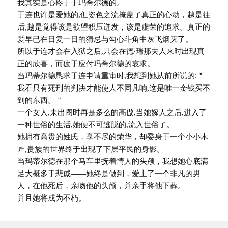
我其实是心疼于于玛蒂尔德的。
于连也许是爱她的,但姿色之流掩盖了真正的心动，越是往
后,越是觉得该是欲望积压迸发，该是虚荣的追求。真正的
爱早已在日复一日的猜忌与勾心斗角中灰飞烟灭了。
所以于连才会在入狱之后,只会在德·瑞那夫人来时出现真
正的欣喜，而疲于应付玛蒂尔德的哀求。
当玛蒂尔德恳求于连申请重审时,我想到她从前所说的:＂
我看只有死刑的判决才能使人不同凡响,这是唯一金钱买不
到的东西。＂
一个女人,未出阁时再是多么的高傲,当她嫁人之后,进入了
一种世俗的生活,她便不可逃脱的,流入世俗了。
她拥有高贵的姓氏，享不尽的荣华，却委身于一个小小木
匠,贵族的世界终于出现了下层平民的身影。
当玛蒂尔德在那个马车里抚着情人的头颅，我想她心底满
足大概多于悲戚——她终是做到，爱上了一个非凡的男
人，在他死后，亲吻他的头颅，并亲手将他下葬。
并且她将成为不朽。