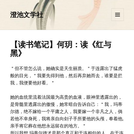
澄池文学社
菜单和
挂件
【读书笔记】何玥：读《红与
黑》
＂但不管怎么说，她确实是天生丽质。＂于连露出了猛虎
般的目光，＂我要先得到他，然后再弃她而去，谁要是拦
我，我便要他好看。＂
她的血统里流着法国最为高贵的血液，眼神里透露出的，
是骨髓里透露出的傲慢，她常暗自告诉自己：＂我，玛蒂
尔德，绝不嫁给一个平庸之人，我要嫁一个非凡之人，倘
若他不幸身死，我将亲自向刽子手所要他的头颅，奉着他,
亲手将它葬在他想永远留在的地方。＂
所以我想,玛蒂尔德才是那个真正和于连相似的人，在于连