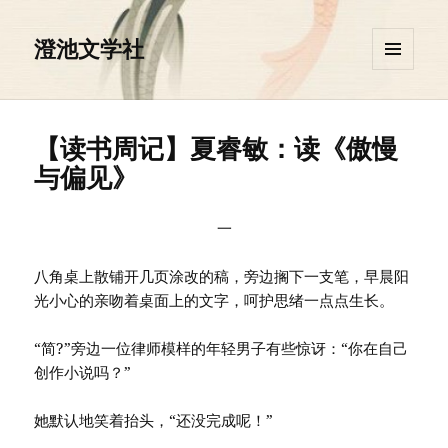
澄池文学社
菜单和
挂件
【读书周记】夏睿敏：读《傲慢
与偏见》
一
八角桌上散铺开几页涂改的稿，旁边搁下一支笔，早晨阳
光小心的亲吻着桌面上的文字，呵护思绪一点点生长。
“简?”旁边一位律师模样的年轻男子有些惊讶：“你在自己
创作小说吗？”
她默认地笑着抬头，“还没完成呢！”