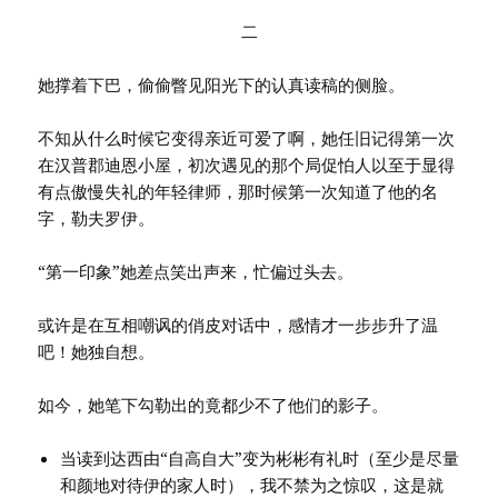
二
她撑着下巴，偷偷瞥见阳光下的认真读稿的侧脸。
不知从什么时候它变得亲近可爱了啊，她任旧记得第一次
在汉普郡迪恩小屋，初次遇见的那个局促怕人以至于显得
有点傲慢失礼的年轻律师，那时候第一次知道了他的名
字，勒夫罗伊。
“第一印象”她差点笑出声来，忙偏过头去。
或许是在互相嘲讽的俏皮对话中，感情才一步步升了温
吧！她独自想。
如今，她笔下勾勒出的竟都少不了他们的影子。
当读到达西由“自高自大”变为彬彬有礼时（至少是尽量
和颜地对待伊的家人时），我不禁为之惊叹，这是就