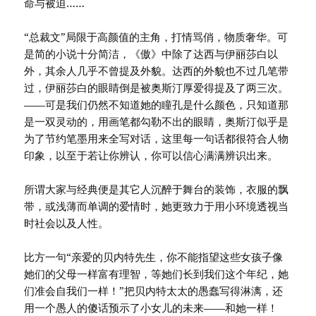
命与被迫……
“总裁文”局限于高颜值的主角，打情骂俏，物质奢华。可
是简的小说十分简洁，《傲》中除了达西与伊丽莎白以
外，其余人几乎不曾提及外貌。达西的外貌也不过几笔带
过，伊丽莎白的眼睛倒是被奥斯汀厚爱得提及了两三次。
——可是我们仍然不知道她的瞳孔是什么颜色，只知道那
是一双灵动的，用画笔都勾勒不出的眼睛，奥斯汀似乎是
为了节约笔墨用来全写对话，这里每一句话都很符合人物
印象，以至于若让你辨认，你可以信心满满辨识出来。
所谓大家与经典便是其它人沉醉于舞台的装饰，衣服的飘
带，或浅薄而单调的爱情时，她更致力于用小环境透视当
时社会以及人性。
比方一句“亲爱的贝内特先生，你不能指望这些女孩子像
她们的父母一样富有理智，等她们长到我们这个年纪，她
们准会自我们一样！”把贝内特太太的愚蠢写得淋漓，还
用一个愚人的傻话预示了小女儿的未来——和她一样！