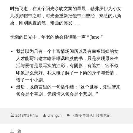
时光飞逝，在某个阳光亲吻文案的早晨，勒弗罗伊为小女
儿系好帽带之时，时光会重新把他带回曾经，熟悉的八角
桌，刚刚搁置的笔，蜷曲的鬓发……
恍惚的日光中，年老的他会轻轻唤一声 “ Jane ”
我曾以为只有一个丰富情场阅历以及有幸福婚姻的女
人才能写出这本略带嘲讽幽默的书，只是发现原来生
活与爱情是最写实的油彩，有阴影，有遮挡，它不似
印象那么美好。我大概了解了一下简的身平与爱情，
谱了一个小剧。
最后，以前言里的一句话作结：“这个世界，凭理智来
领会是个喜剧，凭感情来领会是个悲剧。”
发
作
分
2018年5月1日
chengchi
《傲慢与偏见》读书笔记
布
者
类
于
文
上一篇