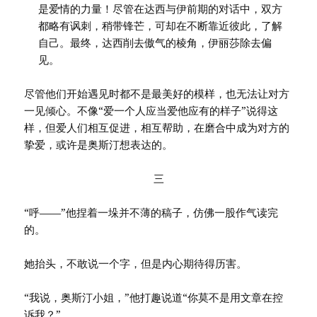
是爱情的力量！尽管在达西与伊前期的对话中，双方
都略有讽刺，稍带锋芒，可却在不断靠近彼此，了解
自己。最终，达西削去傲气的棱角，伊丽莎除去偏
见。
尽管他们开始遇见时都不是最美好的模样，也无法让对方
一见倾心。不像“爱一个人应当爱他应有的样子”说得这
样，但爱人们相互促进，相互帮助，在磨合中成为对方的
挚爱，或许是奥斯汀想表达的。
三
“呼——”他捏着一垛并不薄的稿子，仿佛一股作气读完
的。
她抬头，不敢说一个字，但是内心期待得历害。
“我说，奥斯汀小姐，”他打趣说道“你莫不是用文章在控
诉我？”