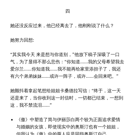
四
她还没反应过来，他已经离去了，他刚刚说了什么？
她努力回想:
“其实我今天 来是想与你道别，”他放下稿子深吸了一口
气，为了显得不那么悲伤：“你知道……我的父母希望我去
爱尔兰……你知道我……我不能再给家里添担子了，我还
有六个弟弟妹妹……或许一阵子，或许……会回来吧。”
她颤抖着拿起笔想给姐姐卡桑德拉写信：“终于，这一天
还是来了，当你收到这一封信时，一切都已结束，一想到
这，我不禁流泪……”
《傲》中塑造了简与伊丽莎白两个较为正面追求爱情
与婚姻的女孩，即使现实中的奥斯汀也有一个姐姐，
但我认为《傲》中的两人应是同指奥斯汀自己。