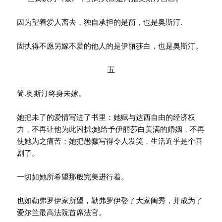
因为望着爱人离去，独自承担的是简，也是奥斯汀.
固执得不愿另嫁不爱的他人的是伊丽莎白，也是奥斯汀。
五
简.奥斯汀终身未嫁。
她把未了的爱情写进了书里：她赋与达西自由的经济权
力，不再让他为此困扰;她给予伊丽莎白美满的婚姻，不再
使她为之痛苦；她把愚蠢写得令人发笑，生活近乎是个喜
剧了。
一切如她所希望那般完美进行着。
也如勒弗罗伊家所望，勒弗罗伊娶了大家闺秀，并成为了
爱尔兰最高法院首席法官。