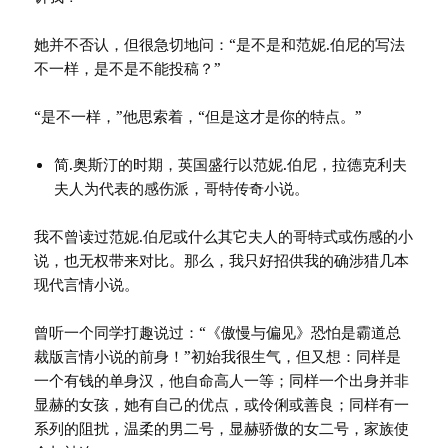
她并不否认，但很急切地问：“是不是和范妮.伯尼的写法
不一样，是不是不能投稿？”
“是不一样，”他思索着，“但是这才是你的特点。”
简.奥斯汀的时期，英国盛行以范妮.伯尼，拉德克利夫
夫人为代表的感伤派，哥特传奇小说。
我不曾读过范妮.伯尼或什么其它夫人的哥特式或伤感的小
说，也无权带来对比。那么，我只好招供我的确涉猎几本
现代言情小说。
曾听一个同学打趣说过：“《傲慢与偏见》恐怕是霸道总
裁版言情小说的前身！”初始我很生气，但又想：同样是
一个有钱的单身汉，他自命高人一等；同样一个出身并非
显赫的女孩，她有自己的优点，或伶俐或善良；同样有一
系列的阻扰，温柔的男二号，显赫骄傲的女二号，家族使