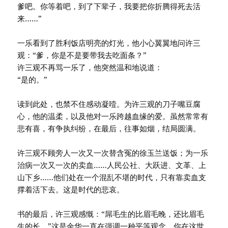
爹吧。你等着吧，到了下辈子，我要把你折腾得死去活
来……”
一乐看到了胜利饭店明亮的灯光，他小心翼翼地问许三
观：“爹，你是不是要带我去吃面条？”
许三观不再骂一乐了，他突然温和地说道：
“是的。”
读到此处，也禁不住感动凝噎。为许三观的刀子嘴豆腐
心，他的温柔，以及他对一乐跨越血缘的爱。虽然常常有
悲有喜，有争执纠纷，在最后，往事如烟，结局圆满。
许三观不顾旁人一次又一次替含冤的徐玉兰送饭；为一乐
治病一次又一次的卖血……人民公社、大跃进、文革、上
山下乡……他们处在一个混乱不堪的时代，只有靠卖血支
撑着活下去。这是时代的悲哀。
书的最后，许三观感慨：“屌毛生的比眉毛晚，还比眉毛
生的长。”这是余华一直在强调一种平等观念。你在这世