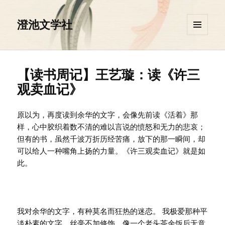
澄池文学社
菜单和
挂件
【读书周记】王艺璇：读《许三
观卖血记》
原以为，再度读到余华的文字，会像先前读《活着》那
样，心中胶织着数不清的难以言说的愤怒和无力的悲哀；
但有的书，虽然千波万折历经苦痛，放下的那一瞬间，却
可以给人一种嘴角上扬的力量。《许三观卖血记》就是如
此。
我对余华的文字，有种莫名而狂热的迷恋。 我极爱那种平
淡朴素的文字，丝毫不加修饰，像一个老头茶余饭后无意