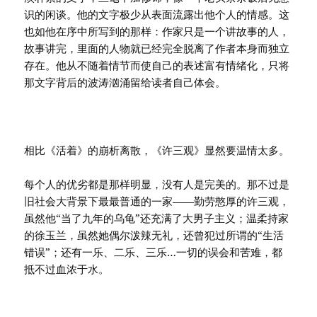
识的闲谈。他的文字极少从表面流露出他个人的情感。这
也如他在序中所写到的那样：作家只是一个讲故事的人，
故事讲完，里面的人物就已经完全脱离了作者本身而独立
存在。他从不随着情节而使自己的表述富有情绪化，只将
那文字背后的波涛汹涌留给读者自己体会。
相比《活着》的崩析离散，《许三观》显然要温情太多。
每个人的优劣都是那样明显，没有人是完美的。那不过是
旧社会大背景下最最普通的一家——勤劳憨厚的许三观，
虽然他“当了九年的乌龟”还充满了大男子主义；温柔持家
的徐玉兰，虽然她偶尔泼辣无礼，还曾犯过所谓的“生活
错误”；还有一乐、二乐、三乐…一切的误会和苦难，都
抵不过血浓于水。