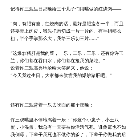
记得许三观生日那晚给三个儿子们用嘴做的红烧肉——
“肉，有肥有瘦，红烧肉的话，最好是肥瘦各一半，而且
还要带上肉皮，我先把肉切成一片一片的。有手指那么
粗，半个手掌那么大，我给三乐切三片……”
“这爆炒猪肝是我的菜，一乐，二乐，三乐，还有你许玉
兰，你们都在吞口水，你们都在抢我的菜吃。”
说着许三观高兴地哈哈大笑起来，他说：
“今天我过生日，大家都来尝尝我的爆炒猪肝吧。”
还有许三观背着一乐去吃面的那个夜晚：
许三观嘴里不停地骂着一乐：“你这个小崽子，小王八
蛋，小混蛋，我总有一天要被你活活气死。谁倒霉也不如
我倒霉，下辈子我死也不做你的爹了，下辈子你做我的后