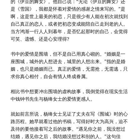
的《伊豆的舞女》。他自己说：“无论《伊豆的舞女》还
是《雪国》，我都是怀着对爱情的感谢之情来写的。”是
啊，这是世上最美的初恋，只是很少有人能在初次就找到
自己真正的恋人，或者把初恋变成能陪自己走到老的人。
当方鸿渐一行人人到暮年，是否忆起那时的自己，会觉得
可笑、遗憾、还是心安理得?
书中的爱情是围墙，但不是自己用真心砌的。“婚姻是一
座围城，城外的人想进去，城里的人想出来。”指的是婚
姻，也只是婚姻而已。真正的爱情，无需抢，无需逃，只
求你真心相付，自会有情人终成眷属。
相比书中想要冲出围墙的虚构故事，我倒觉得在现实生活
中钱钟书先生与杨绛女士的爱情更感人。
就如前言所说，杨绛女士见证了丈夫在写《围城》时的心
路历程。她早就看过他的书稿，写得好时大为高兴，迫不
及待的要他接着写之后的故事。“遇见你之前，我没想过
结婚，遇见你之后，我结婚没想过和别的人。”这句佳