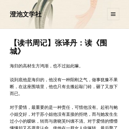
澄池文学社
菜单和
挂件
【读书周记】张译丹：读《围
城》
海归的高材生方鸿渐，也不过如此嘛。
说到底他是海归的，他没有一种阳刚之气，做事犹豫不果
断，在这座围墙里，他也只有去搬起敲门砖，砸了又放下
而已。
对于爱情，最重要的是一种责任，可惜他没有。起初与鲍
小姐交好，对于苏小姐他没有直接的拒绝，而与她发生生
过小小的暧昧，转而与唐晓芙纠缠不清。对于爱情的懵懵
懂懂却又不愿意认命，使他在一群女人中辗转，最后娶了