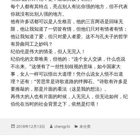
每个人都有其特点，亮点别人有比你强的地方，但不代表
你就没有比别人强的地方。
他有许多话都可以是人生格言，他的三言两语是回味无
限，他让我知道了一切皆有情，但他们只对有情者有情；
他让我知道了爱，但只对爱人者爱。这不与孔夫子的哲学
有异曲同工之妙吗？
纪伯伦是伟大的情圣，但人无完人！
纪伯伦的文章唯美，但他的：“连个女人交谈，什么也说
不出来。”这便有了一丝性别歧视的意味，如今国家大
事，女人一样可以悟出大道理！凭什么说女人悟不出道
理？还有：“苦思常是诗歌道路的绊脚石。”诗歌有许多是
要推敲的，那是片面的看法（这是我的想法）。
再伟大的人也有片面的时候，人无完人，但无论如何，纪
伯伦在当时的社会背景之下，依然是灯塔！
发
作
分
2018年12月13日
chengchi
未分类
布
者
类
于
文