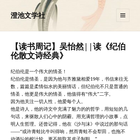
澄池文学社
菜单和
挂件
【读书周记】吴怡然||读《纪伯
伦散文诗经典》
纪伯伦是一个伟大的情圣！
纪伯伦是情圣，是因为他与齐雅黛相爱19年，书信来往无
数，篇篇是柔情似水的美丽情话，但纪伯伦不只是普通的
情圣，他更是伟大的情圣，他值得有“伟大”二字。
因为他关注一切人性，他爱每个人。
他是诗人，他的诗文中充满了魅力的的哲学，用短短的几
句话，来驱散人们心中的阴霾。用充满哲理的小故事，点
明人生哲理。还曾记得，他在《沙与沫》中说过的那句话
——“或许青蛙比牛叫得响，然而青蛙不会犁田，也拖不
动酒坛的榨汁轮，更不能取其皮子制鞋。”