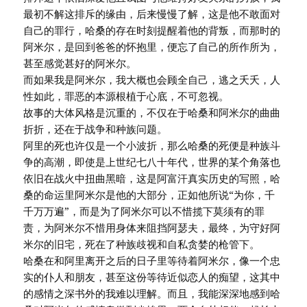
最初不解这排斥的缘由，后来慢慢了解，这是他不敢面对
自己的罪行，哈桑的存在时刻提醒着他的背叛，而那时的
阿米尔，是回到爸爸的怀抱里，便忘了自己的所作所为，
甚至感觉甚好的阿米尔。
而如果我是阿米尔，我大概也会顾全自己，逃之夭夭，人
性如此，罪恶的本源根植于心底，不可忽视。
故事的大体风格是沉重的，不仅在于哈桑和阿米尔的曲曲
折折，还在于战争和种族问题。
阿里的死也许仅是一个小波折，那么哈桑的死便是种族斗
争的高潮，即使是上世纪七八十年代，世界的某个角落也
依旧在战火中扭曲黑暗，这是阿富汗真实历史的写照，哈
桑的命运里阿米尔是他的大部分，正如他所说“为你，千
千万万遍”，而是为了阿米尔可以不惜揽下莫须有的罪
责，为阿米尔不惜用身体来阻挡阿瑟夫，最终，为守好阿
米尔的旧宅，死在了种族歧视和自私贪婪的枪管下。
哈桑在和阿里离开之后的日子里等待着阿米尔，像一个忠
实的仆人和朋友，甚至这份等待近似恋人的痴望，这其中
的感情之深书外的我难以理解。而且，我能深深地感到哈