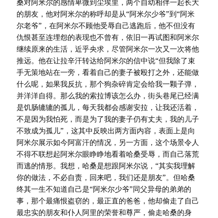
桑对阿米尔的感情卑微到尘埃里，两个自幼相伴一起长大
的朋友，他对阿米尔的称呼却是从“阿米尔少爷”到“阿米
尔老爷”，在阿米尔不顾他受辱自己逃跑后，他不但没有
仇恨甚至连埋怨的表现也不曾有，依旧一再试图和阿米尔
继续原来的生活，近乎央求，尽管阿米尔一次又一次将他
推远。他在让拉辛汗转达给阿米尔的信中说“但我除了束
手无策地站在一旁，看着自己的妻子被殴打之外，还能做
什么呢，如果我反抗，那个狗杂碎肯定会给我一颗子弹，
并洋洋自得。那么我的索拉博该怎么办，街头巷尾已经满
是饥肠辘辘的孤儿，每天我都会感谢安拉，让我还活着，
不是因为我怕死，而是为了我的妻子仍有丈夫，我的儿子
不致成为孤儿”，这其中反映出两方面内容，表面上是向
阿米尔展示如今阿富汗的情况，另一方面，这个场景令人
不得不联想起阿米尔眼睁睁地看着哈桑受辱，而自己落荒
而逃的情形。我想，哈桑是想跟阿米尔说，“其实我理解
你的做法，不必自责，回来吧，我们还是朋友”。但哈桑
终其一生不知道自己是“阿米尔少爷”同父异母的弟弟的
事，那个最痛恨盗窃的，最正直的爸爸，他却偷走了自己
最忠实的朋友和仆人阿里的荣誉和尊严，偷走哈桑的身