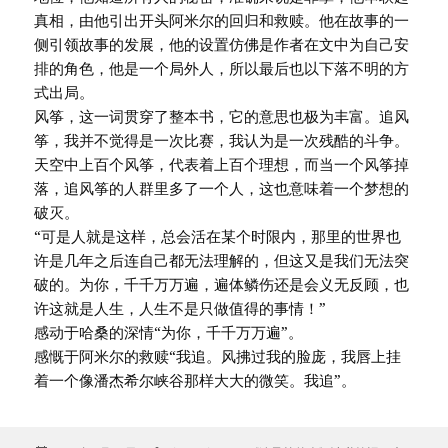
真相，由他引出开头阿米尔的回归和救赎。他在故事的一
侧引领故事的发展，他的设置仿佛是作者在文中为自己安
排的角色，他是一个局外人，所以最后也以下落不明的方
式出局。
风筝，这一词贯穿了整本书，它的意思也极为丰富。追风
筝，我并不觉得是一次比赛，我认为是一次残酷的斗争。
天空中上百个风筝，代表着上百个理想，而当一个风筝掉
落，追风筝的人群里多了一个人，这也意味着一个梦想的
破灭。
“可是人就是这样，总会活在某个时限内，那里的世界也
许是几年之后连自己都无法理解的，但这又是我们无法突
破的。为你，千千万万遍，遍体鳞伤还是会义无反顾，也
许这就是人生，人生不是只做值得的事情！”
感动于哈桑的深情“为你，千千万万遍”。
感慨于阿米尔的救赎“我追。风拂过我的脸庞，我唇上挂
着一个像潘杰希尔峡谷那样大大的微笑。我追”。