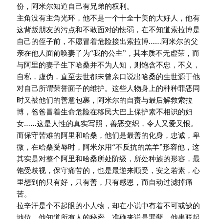
份，阿米尔知道自己有兄弟的权利。
主角没有主角光环，他不是一个十全十美的大好人，他有
这背叛朋友的污点和不敢面对的怯弱，在不知道索拉博是
自己的侄子前，不愿冒着危险接出索拉博……阿米尔的父
亲在他人面前唤妻子为“我的公主”，其本质不无虚荣，而
与阿里的妻子生下哈桑并不为人知，则饱含不忠，不义，
自私，虚伪，直至去世都未曾亲口说出哈桑的生世源于他
对自己所谓荣誉面子的维护。这些人物身上的种种罪恶同
时又被他们的善意包裹，阿米尔的自责与最后解救索拉
博，爸爸冒着生命危险在移民大巴上保护素不相识的妇
女……这是人性的真实写照，善恶交织，令人又爱又恨。
而保守苦难的阿里和哈桑，他们是最善的化身，忠诚，卑
微，在哈桑受辱时，阿米尔用“不反抗的羔羊”形容他，这
其实是对整个阿里和哈桑所处阶级，所处种族的形容，最
饱受歧视，保守痛苦的，也是最逆来顺受，安之若素，心
里想到的只有好，只有善，只有感恩，而自动过滤掉痛
苦。
拉辛汗是个不起眼的小人物，却在小说中有着不可或缺的
地位，他知道所有人的秘密，准确来说是罪孽，他串联起