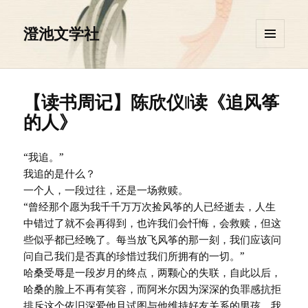
澄池文学社
菜单和
挂件
【读书周记】陈欣仪‖读《追风筝
的人》
“我追。”
我追的是什么？
一个人，一段过往，还是一场救赎。
“曾经那个愿为我千千万万次捡风筝的人已经逝去，人生
中错过了就不会再得到，也许我们会忏悔，会救赎，但这
些似乎都已经晚了。每当放飞风筝的那一刻，我们应该问
问自己我们是否真的珍惜过我们所拥有的一切。”
哈桑受辱是一段岁月的终点，两颗心的失联，自此以后，
哈桑的脸上不再有笑容，而阿米尔因为深深的负罪感抗拒
排斥这个依旧深爱他且试图与他维持好友关系的男孩，我