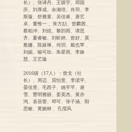
长）、张译丹、王骐宇、邓国
庆、刘厚成、余湘培、肖羽、李
斯璇、舒雅童、吴佳睿、唐艺
卓、董惟一 、朱方劼、曾麟茜、
蔡柏冲、刘炫、黎韵雨、谭思
齐、夏睿敏、刘昕婷、曾好、莫
敷姗、陈姝琳、何玥、戴也苹 、
刘妮、喻可欣、朱星雨、李姝
慧、王艺璇
2016级（17人）：曾戈（社
长）、周迈、屈怡萱、李珺平、
晏佳昱、毛西子、姚芊芊、谢
雪、曹明雅丽、姜英杰、黄亦
鸿、袁蓓蕾、邓可、张子涵、阳
思敏、黄婉林 、孔儒风