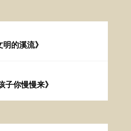
文明的溪流》
《孩子你慢慢来》