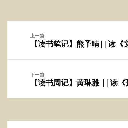
文
章
上一篇
【读书笔记】熊予晴||读《
导
上
航
篇
文
章：
下一篇
【读书周记】黄琳雅 ||读
下
篇
文
章：