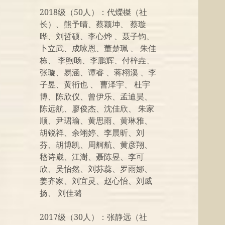
2018级（50人）：代爃榤（社
长）、熊予晴、蔡颖坤、 蔡璇
晔、刘哲硕、李心烨 、聂子钧、
卜立武、成咏恩、董楚珮 、 朱佳
栋、 李煦旸、李鹏辉、付梓垚、
张璇、易涵、谭睿 、蒋栩溪 、李
子昱、黄衎也 、 曹泽宇、 杜宇
博、陈欣仪、曾伊乐、孟迪昊、
陈远航、廖俊杰、沈佳欣、 朱家
顺、尹珺瑜、黄思雨、黄琳雅、
胡锐祥、余翊婷、李晨昕、刘
芬、胡博凯、周舸航、黄彦翔、
嵇诗崴、江澍、聂陈昱、李可
欣、吴怡然、刘荪蕊、罗雨娜、
姜齐家、刘宜灵、赵心怡、刘威
扬、 刘佳璐
2017级（30人）：张静远（社