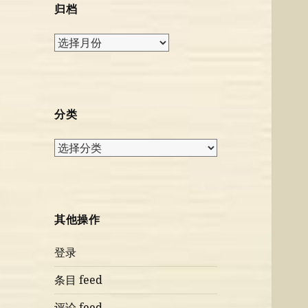
归档
归
档
分类
分
类
其他操作
登录
条目 feed
评论 feed