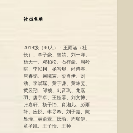
社员名单
2019级（40人）：王雨涵（社
长）、李子豪、曾婧、刘一洋、
杨天一、邓柏松、石梓豪、周羚
暄、李泓柯、杨智焜、尚诗睿、
唐睿韬、易曦宸、梁肖伊、刘
动、李晨瑶、黄子谦、黄炜雯、
黄昱翔、邹祯、刘音琪、龙嘉
羽、唐宇卓、王娅霏、刘文博、
张嘉轩、杨子怡、肖湘儿、彭雨
轩、应悦、李旻希、刘子嘉、陈
昱瑾、吴俞萱、唐瑜、周珈伊、
童圣凯、王子怡、王帅