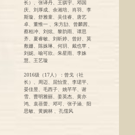
长）、张译丹、王骐宇、邓国
庆、刘厚成、余湘培、肖羽、李
斯璇、舒雅童、吴佳睿、唐艺
卓、董惟一 、朱方劼、曾麟茜、
蔡柏冲、刘炫、黎韵雨、谭思
齐、夏睿敏、刘昕婷、曾好、莫
敷姗、陈姝琳、何玥、戴也苹 、
刘妮、喻可欣、朱星雨、李姝
慧、王艺璇
2016级（17人）：曾戈（社
长）、周迈、屈怡萱、李珺平、
晏佳昱、毛西子、姚芊芊、谢
雪、曹明雅丽、姜英杰、黄亦
鸿、袁蓓蕾、邓可、张子涵、阳
思敏、黄婉林 、孔儒风