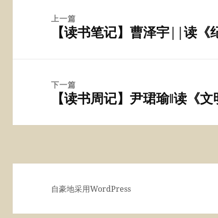
文
章
上一篇
【读书笔记】曹泽宇||读《
导
上
航
篇
文
章：
下一篇
【读书周记】尹珺瑜‖读《文
下
篇
文
章：
自豪地采用WordPress