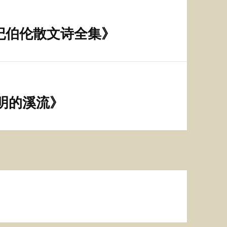
纪伯伦散文诗全集》
明的溪流》