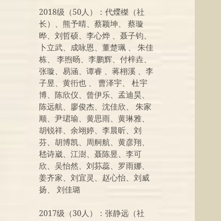
2018级（50人）：代爃榤（社
长）、熊予晴、蔡颖坤、 蔡璇
晔、刘哲硕、李心烨 、聂子钧、
卜立武、成咏恩、董楚珮 、 朱佳
栋、 李煦旸、李鹏辉、付梓垚、
张璇、易涵、谭睿 、蒋栩溪 、李
子昱、黄衎也 、 曹泽宇、 杜宇
博、陈欣仪、曾伊乐、孟迪昊、
陈远航、廖俊杰、沈佳欣、 朱家
顺、尹珺瑜、黄思雨、黄琳雅、
胡锐祥、余翊婷、李晨昕、刘
芬、胡博凯、周舸航、黄彦翔、
嵇诗崴、江澍、聂陈昱、李可
欣、吴怡然、刘荪蕊、罗雨娜、
姜齐家、刘宜灵、赵心怡、刘威
扬、 刘佳璐
2017级（30人）：张静远（社