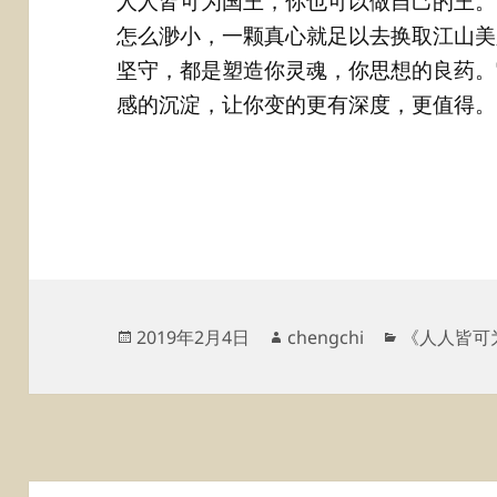
人人皆可为国王，你也可以做自己的王。
怎么渺小，一颗真心就足以去换取江山美
坚守，都是塑造你灵魂，你思想的良药。
感的沉淀，让你变的更有深度，更值得。
发
作
分
2019年2月4日
chengchi
《人人皆可
布
者
类
于