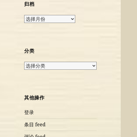
归档
归
档
分类
分
类
其他操作
登录
条目 feed
评论 feed