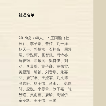
社员名单
2019级（40人）：王雨涵（社
长）、李子豪、曾婧、刘一洋、
杨天一、邓柏松、石梓豪、周羚
暄、李泓柯、杨智焜、尚诗睿、
唐睿韬、易曦宸、梁肖伊、刘
动、李晨瑶、黄子谦、黄炜雯、
黄昱翔、邹祯、刘音琪、龙嘉
羽、唐宇卓、王娅霏、刘文博、
张嘉轩、杨子怡、肖湘儿、彭雨
轩、应悦、李旻希、刘子嘉、陈
昱瑾、吴俞萱、唐瑜、周珈伊、
童圣凯、王子怡、王帅