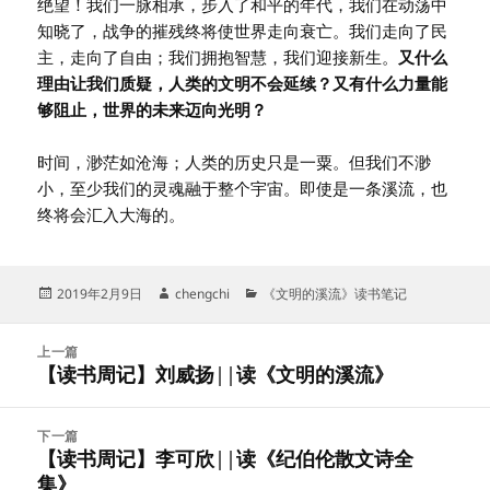
绝望！我们一脉相承，步入了和平的年代，我们在动荡中
知晓了，战争的摧残终将使世界走向衰亡。我们走向了民
主，走向了自由；我们拥抱智慧，我们迎接新生。
又什么
理由让我们质疑，人类的文明不会延续？又有什么力量能
够阻止，世界的未来迈向光明？
时间，渺茫如沧海；人类的历史只是一粟。但我们不渺
小，至少我们的灵魂融于整个宇宙。即使是一条溪流，也
终将会汇入大海的。
发
作
分
2019年2月9日
chengchi
《文明的溪流》读书笔记
布
者
类
于
文
上一篇
章
【读书周记】刘威扬||读《文明的溪流》
上
导
篇
航
文
下一篇
章：
【读书周记】李可欣||读《纪伯伦散文诗全
下
集》
篇