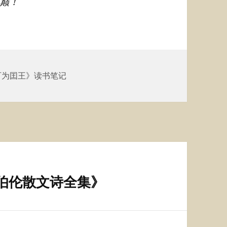
巅！
可为囯王》读书笔记
伯伦散文诗全集》