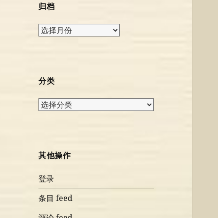
归档
归
档
分类
分
类
其他操作
登录
条目 feed
评论 feed