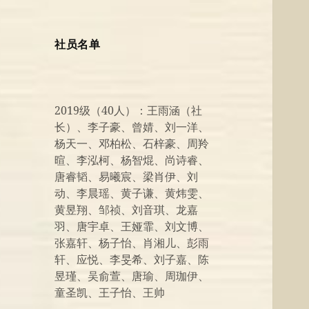
社员名单
2019级（40人）：王雨涵（社
长）、李子豪、曾婧、刘一洋、
杨天一、邓柏松、石梓豪、周羚
暄、李泓柯、杨智焜、尚诗睿、
唐睿韬、易曦宸、梁肖伊、刘
动、李晨瑶、黄子谦、黄炜雯、
黄昱翔、邹祯、刘音琪、龙嘉
羽、唐宇卓、王娅霏、刘文博、
张嘉轩、杨子怡、肖湘儿、彭雨
轩、应悦、李旻希、刘子嘉、陈
昱瑾、吴俞萱、唐瑜、周珈伊、
童圣凯、王子怡、王帅