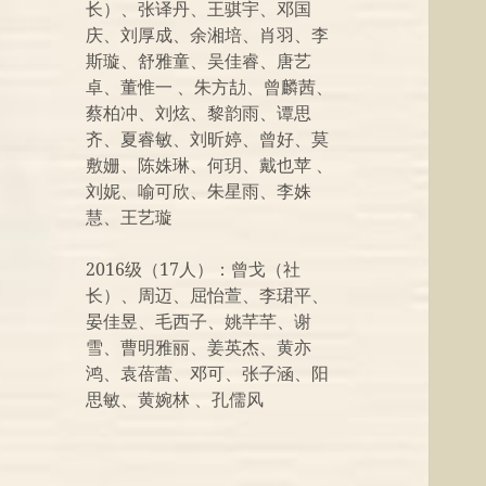
长）、张译丹、王骐宇、邓国
庆、刘厚成、余湘培、肖羽、李
斯璇、舒雅童、吴佳睿、唐艺
卓、董惟一 、朱方劼、曾麟茜、
蔡柏冲、刘炫、黎韵雨、谭思
齐、夏睿敏、刘昕婷、曾好、莫
敷姗、陈姝琳、何玥、戴也苹 、
刘妮、喻可欣、朱星雨、李姝
慧、王艺璇
2016级（17人）：曾戈（社
长）、周迈、屈怡萱、李珺平、
晏佳昱、毛西子、姚芊芊、谢
雪、曹明雅丽、姜英杰、黄亦
鸿、袁蓓蕾、邓可、张子涵、阳
思敏、黄婉林 、孔儒风