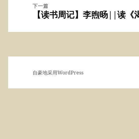
章：
下一篇
【读书周记】李煦旸||读《
下
篇
文
章：
自豪地采用WordPress