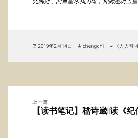
凭阑处，回首望尽我为雄，伸脚蹬坍玉皇
发
作
分
2019年2月14日
chengchi
《人人皆
布
者
类
于
文
章
上一篇
【读书笔记】嵇诗崴‖读《纪
导
上
航
篇
文