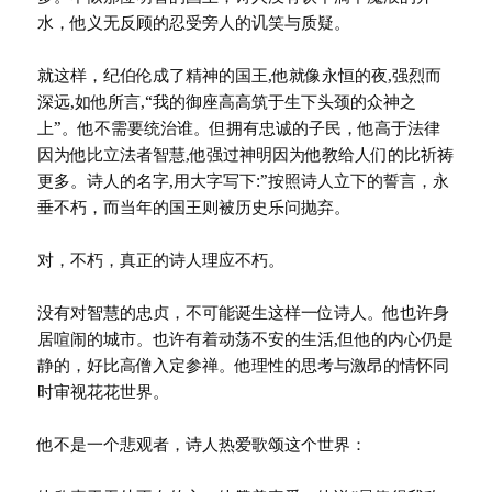
水，他义无反顾的忍受旁人的讥笑与质疑。
就这样，纪伯伦成了精神的国王,他就像永恒的夜,强烈而
深远,如他所言,“我的御座高高筑于生下头颈的众神之
上”。他不需要统治谁。但拥有忠诚的子民，他高于法律
因为他比立法者智慧,他强过神明因为他教给人们的比祈祷
更多。诗人的名字,用大字写下:”按照诗人立下的誓言，永
垂不朽，而当年的国王则被历史乐问抛弃。
对，不朽，真正的诗人理应不朽。
没有对智慧的忠贞，不可能诞生这样一位诗人。他也许身
居喧闹的城市。也许有着动荡不安的生活,但他的内心仍是
静的，好比高僧入定参禅。他理性的思考与激昂的情怀同
时审视花花世界。
他不是一个悲观者，诗人热爱歌颂这个世界：