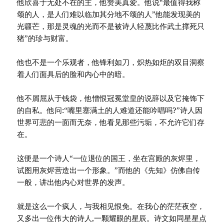
他欣喜于无处不在的主，他赞美真爱。他说“最值得我称
颂的人，是人们难以临加其分地不颂的人”他能发现美的
光疆芒，那是灵魂的光而不是被诗人轻蔑比作武土撑死只
猪”的珍与财富。
他也不是一个乐观者，他锋利如刀，炽热如炬的双目洞察
着人们面具后的脸和内心中的暗。
他不屑屈从于钱袋，他憎恨冠冕堂皇的说辞以及它掩饰下
的自私。他问:“嘴里塞满土的人难道还能吟唱吗?”诗人因
世界可悲的一面而无奈，他看见那些污垢，不允许它们存
在。
这便是一个诗人“一位退位的国王，坐在宫殿的灰烬里，
试图用灰烬营造出一个形象。”而他的《先知》仿佛自传
一般，讲出他内心对世界的发声。
就是这么一个疯人，与我相见恨免。在我心的茫茫夜空，
又多出一位伟大的诗人,一颗耀眼的星辰。诗文如同星星点