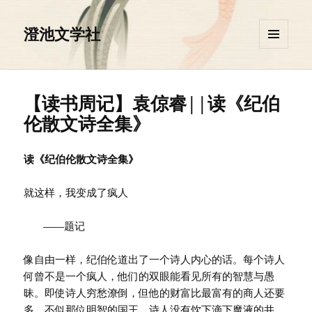
澄池文学社
菜单和
挂件
【读书周记】袁倞睿||读《纪伯
伦散文诗全集》
读《纪伯伦散文诗全集》
就这样，我变成了疯人
——题记
像自由一样，纪伯伦道出了一个诗人内心的话。每个诗人
何曾不是一个疯人，他们的双眼能看见所有的智慧与愚
昧。即使诗人穷愁潦倒，但他的财富比最富有的商人还要
多。不似那位明智的国王，诗人没有饮下滴下魔液的井