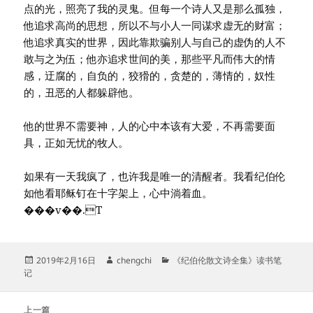
点的光，照亮了我的灵鬼。但每一个诗人又是那么孤独，
他追求高尚的思想，所以不与小人一同谋求虚无的财富；
他追求真实的世界，因此靠欺骗别人与自己的虚伪的人不
敢与之为伍；他亦追求世间的美，那些平凡而伟大的情
感，迂腐的，自负的，狡猾的，贪楚的，薄情的，奴性
的，丑恶的人都躲辟他。
他的世界不需要神，人的心中本该有大爱，不再需要面
具，正如无忧的牧人。
如果有一天我疯了，也许我是唯一的清醒者。我看纪伯伦
如他看耶稣钉在十字架上，心中淌着血。
���v��.T
发
作
分
2019年2月16日
chengchi
《纪伯伦散文诗全集》读书笔
布
者
类
记
于
文
上一篇