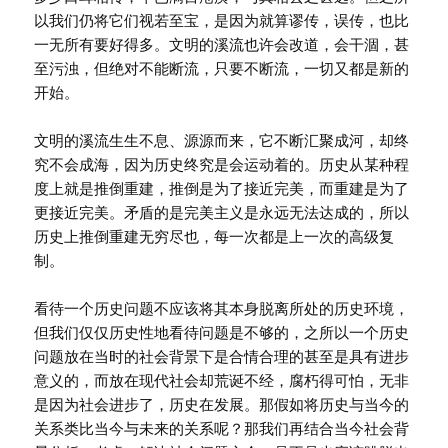
以我们仍将它们视若至宝，是因为就算谬传，误传，也比
一无所有要好得多。文明的溪流也许会改道，会干涸，甚
至污浊，但绝对不能断流，只要不断流，一切又都是新的
开始。
文明的溪流生生不息、源源而来，它不断汇聚成河，却终
究不会成海，因为历史终究是会运动着的。历史从某种程
度上就是推倒重建，推倒是为了接近完美，而重建是为了
更接近完美。矛盾的是完美主义是永远无法达成的，所以
历史上推倒重建无穷尽也，每一次都是上一次的高级复
制。
看待一个历史问题不应该将其本身脱离所处的历史环境，
但我们仅仅历史性地看待问题是不够的，之所以一个历史
问题放在当时的社会背景下是合情合理的甚至是具有进步
意义的，而放在现代社会却荒诞不经，腐朽得可怕，无非
是因为社会进步了，历史在发展。那假如将历史与当今的
关系类比当今与未来的关系呢？那我们再结合当今社会背