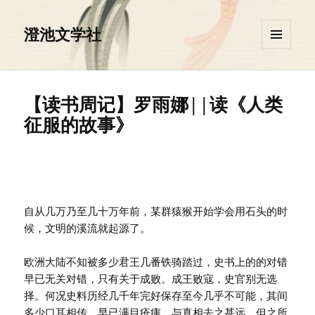
澄池文学社
菜单和
挂件
【读书周记】罗雨娜||读《人类
征服的故事》
自从几万乃至几十万年前，某群猿猴开始学会用石头的时
候，文明的溪流就起源了。
欧洲大陆不知被多少君王几番铁骑踏过，史书上的的对错
早已无关对错，只有关于成败。成王败寇，史官别无选
择。何况史料历经几千年完好保存至今几乎不可能，其间
多少口耳相传，早已满目疮痍，与真相去之甚远。但之所