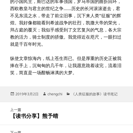
的小国民主，斯巴达的军事强国，罗马帝国的曲折回环，
西欧教皇与君主的世纪之争……历史的长河滚滚逝去，君
不见东流之水，带走了前尘旧事，沉下来人类“征服”的辉
煌。我好像都能看到希波战争的壮烈，凯撒大帝的荣光，
拜占庭的覆灭；我似乎感受到了文艺复兴的气息，各大宗
教的活力，骑士制度的骄傲。我觉得近在咫尺，一眼扫过
就是千百年时光。
纵使文章惊海内，纸上苍生而已。但是厚重的历史正被我
捧在手上，沉甸甸的几千年，让我愿意跪着读完，流着泪
笑，简直是一场酣畅淋漓的大梦。
发
作
分
2019年3月2日
chengchi
《人类征服的故事》读书笔记
布
者
类
于
文
上一篇
章
【读书分享】熊予晴
上
导
篇
航
文
下一篇