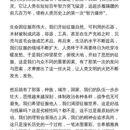
灵。它让人类在短短百年智力突飞猛进，远超步履蹒跚的
前几百万年，堪称人类历史上的第一次“智力爆炸”。
生命因征服而伟大。我们开始征服自然。可利用的石器，
木材被制成武器，容器，工具。甚至在生产充裕之时，贝
壳与皮毛会做成艺术品。再后来，生活的水平不断提高，
我们征服的领域不断扩大。人类终于不再要终日为吃穿冷
暖发愁。于是我们仰望星空，俯视大地，开始了思想的征
服。这是我们与众不同的重要因素。有了那第一次的发问
与思索，才摩擦出了这一丝火花，让人类文明的火把不断
发光，发热。
然后就有了部落，种族，城市，国家。我们的队伍一步步
壮大，思维越来越深刻，体制政治各种各样，战争也无可
避免。我们希望征服他人，我们渴望征服世界。这是好战
与残暴吗？这是劣根性吗？都不是。这不过是最原始的冲
动。我们的理智会渐渐占上风，我们的精神会追求高尚，
这只是漫长历史的一个过程，一笔浓墨重彩。古希腊雅典