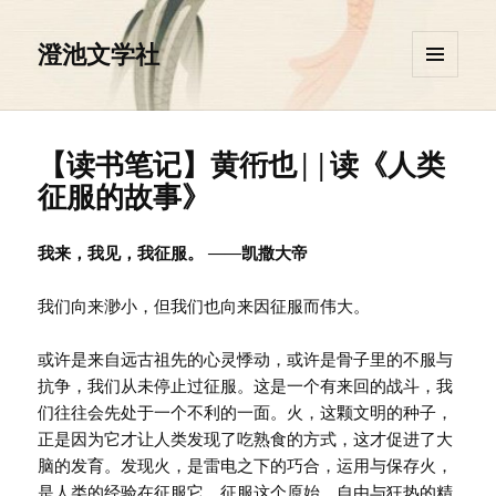
澄池文学社
菜单和
挂件
【读书笔记】黄衎也||读《人类
征服的故事》
我来，我见，我征服。 ——凯撒大帝
我们向来渺小，但我们也向来因征服而伟大。
或许是来自远古祖先的心灵悸动，或许是骨子里的不服与
抗争，我们从未停止过征服。这是一个有来回的战斗，我
们往往会先处于一个不利的一面。火，这颗文明的种子，
正是因为它才让人类发现了吃熟食的方式，这才促进了大
脑的发育。发现火，是雷电之下的巧合，运用与保存火，
是人类的经验在征服它，征服这个原始，自由与狂热的精