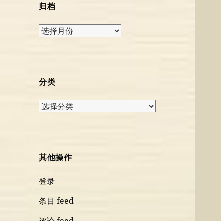
归档
归
档
分类
分
类
其他操作
登录
条目 feed
评论 feed