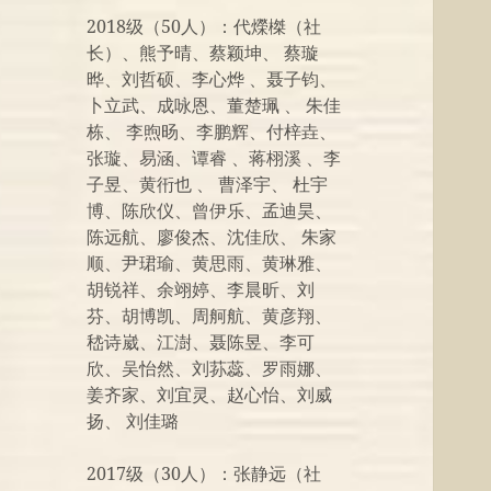
2018级（50人）：代爃榤（社
长）、熊予晴、蔡颖坤、 蔡璇
晔、刘哲硕、李心烨 、聂子钧、
卜立武、成咏恩、董楚珮 、 朱佳
栋、 李煦旸、李鹏辉、付梓垚、
张璇、易涵、谭睿 、蒋栩溪 、李
子昱、黄衎也 、 曹泽宇、 杜宇
博、陈欣仪、曾伊乐、孟迪昊、
陈远航、廖俊杰、沈佳欣、 朱家
顺、尹珺瑜、黄思雨、黄琳雅、
胡锐祥、余翊婷、李晨昕、刘
芬、胡博凯、周舸航、黄彦翔、
嵇诗崴、江澍、聂陈昱、李可
欣、吴怡然、刘荪蕊、罗雨娜、
姜齐家、刘宜灵、赵心怡、刘威
扬、 刘佳璐
2017级（30人）：张静远（社