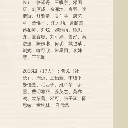
长）、张译丹、王骐宇、邓国
庆、刘厚成、余湘培、肖羽、李
斯璇、舒雅童、吴佳睿、唐艺
卓、董惟一 、朱方劼、曾麟茜、
蔡柏冲、刘炫、黎韵雨、谭思
齐、夏睿敏、刘昕婷、曾好、莫
敷姗、陈姝琳、何玥、戴也苹 、
刘妮、喻可欣、朱星雨、李姝
慧、王艺璇
2016级（17人）：曾戈（社
长）、周迈、屈怡萱、李珺平、
晏佳昱、毛西子、姚芊芊、谢
雪、曹明雅丽、姜英杰、黄亦
鸿、袁蓓蕾、邓可、张子涵、阳
思敏、黄婉林 、孔儒风