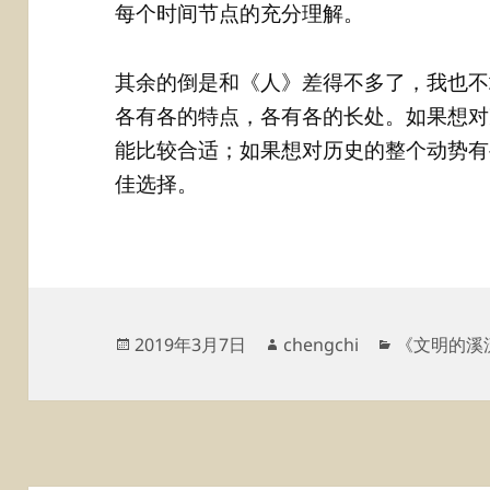
每个时间节点的充分理解。
其余的倒是和《人》差得不多了，我也不
各有各的特点，各有各的长处。如果想对
能比较合适；如果想对历史的整个动势有
佳选择。
发
作
分
2019年3月7日
chengchi
《文明的溪
布
者
类
于