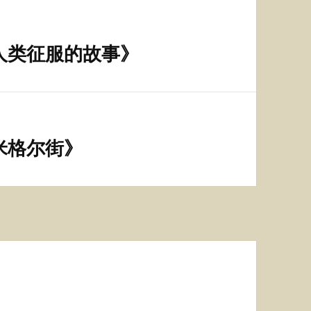
人类征服的故事》
米格尔街》