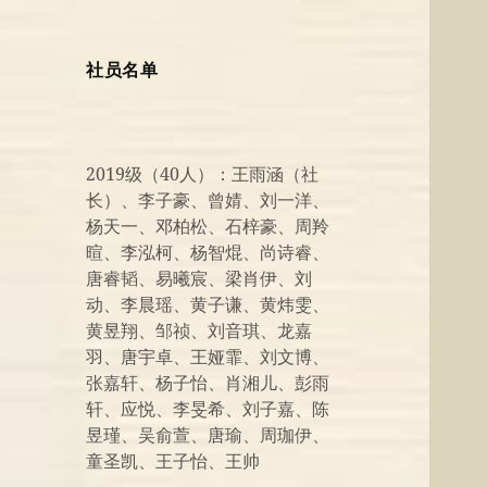
社员名单
2019级（40人）：王雨涵（社
长）、李子豪、曾婧、刘一洋、
杨天一、邓柏松、石梓豪、周羚
暄、李泓柯、杨智焜、尚诗睿、
唐睿韬、易曦宸、梁肖伊、刘
动、李晨瑶、黄子谦、黄炜雯、
黄昱翔、邹祯、刘音琪、龙嘉
羽、唐宇卓、王娅霏、刘文博、
张嘉轩、杨子怡、肖湘儿、彭雨
轩、应悦、李旻希、刘子嘉、陈
昱瑾、吴俞萱、唐瑜、周珈伊、
童圣凯、王子怡、王帅