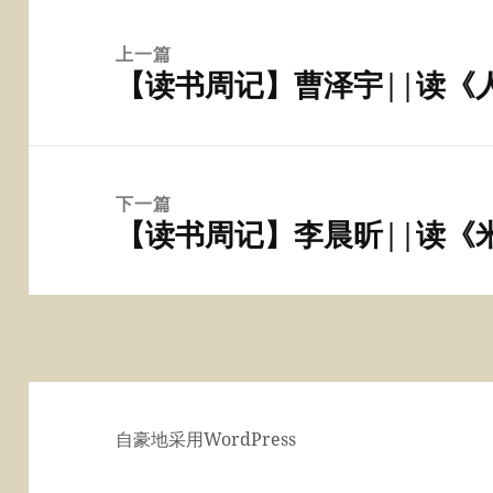
文
章
上一篇
【读书周记】曹泽宇||读《
导
上
航
篇
文
章：
下一篇
【读书周记】李晨昕||读《
下
篇
文
章：
自豪地采用WordPress