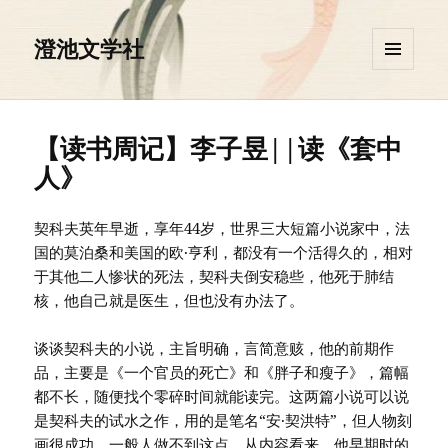
澄池文学社
菜单和
挂件
【读书周记】李子昱||读《套中
人》
契科夫英年早逝，享年44岁，世界三大短篇小说家中，法
国的莫泊桑和美国的欧·亨利，都没有一个活得久的，相对
于其他二人惨状的死法，契科夫倒安稳些，他死于肺结
核，他自己就是医生，但也没有办法了。
谈谈契科夫的小说，主旨明确，言简意赅，他的前期作
品，主要是《一个官员的死亡》和《胖子和瘦子》，篇幅
都不长，随便找个零碎时间就能读完。这两篇小说可以说
是契科夫的试水之作，用的是笔名“安·契洪特”，但人物刻
画很成功，一般人做不到这点。从内容看来，他早期时的