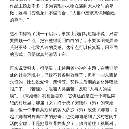
作品主题差不多，多为表现小人物在遇到大人物时的卑
微，这与《变色龙》不谋而合，“人群中应该意识到自己
的尊严。”
这不由得给了我一个启示，事实上我们写短篇小说，只需
要照顾一个点，把它整得明明白白的了，不要试图去弄些
荒诞不经，七零八碎的灵感。这个点可以反复写，用不同
的形式，只要你真的渗透了它。
再来说契科夫，很明显，上述两篇小说的主题，在我们所
处的社会环境中，已经不具备时效性了，但有一些东西是
永恒的，比如说爱情，亲情等。契科夫后期的题材涉猎就
很广了。《苦恼》，咀嚼人类痛苦，反映“人与人的隔
膜”。《未婚妻》我相当喜欢，它讲述的是在一个与世隔
绝的村庄里，娜迦（女）终于成了安德烈（男）的未婚
妻，但一个来自莫斯科的客人萨沙（男）改变了娜迦，引
起了娜迦对外面世界的好奇，也使娜迦感到了乡村悠闲生
活的空虚，于是她最终背井离乡了，独自前往了莫斯科，