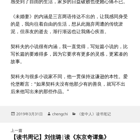
感受到了自由的生活，家乡的日益破败也使她心痛不已。
《未婚妻》的内涵是三言两语传达不出的，让我感同身受
的是，我向往着自由的生活，想从此抛弃周遭的传统淤
泥，但亲友的逝去，渐行渐远也让我痛心疾首。
契科夫的小说很有内涵，我一直觉得，写短篇小说的，比
写长篇的要难得多，因为它要求有更多的灵感，更紧凑的
故事。
契科夫与很多小说家不同，他一贯保持这谦逊的本性。爱
伦堡断言：“如果契科夫没有他那少有的善良，就写不出
后来他写出来的那些作品。”
发
作
分
2019年3月31日
chengchi
《套中人》读书笔记
布
者
类
于
文
上一篇
章
【读书周记】刘佳璐|读《东京奇谭集》
上