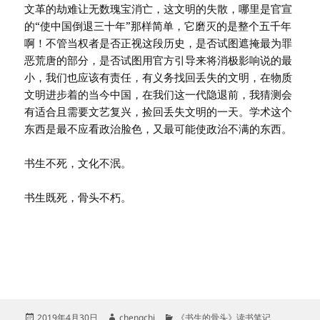
文革的劫难让无数瑰宝消亡，这文明的失散，哪里是官宣
的“使中国倒退三十年”那样简单，它磨灭的是整个五千年
啊！不管当权者是否正视这段历史，是否试图遮掩最为罪
恶荒唐的部分，是否试图用官方引导来将消极影响说的最
小，我们也应该有责任，有义务找回丢失的文明，在物质
文明进步着的当今中国，在我们这一代隐退前，我猜测会
有适合且需要文艺复兴，捡回丢失文明的一天。学术这个
东西是最不应看政治脸色，又最可能使政治不满的东西。
书生不死，文化不泯。
书生既死，骨头不朽。
发
作
分
2019年4月30日
chengchi
《书生的骨头》读书笔记