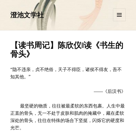
澄池文学社
菜单和
挂件
【读书周记】陈欣仪‖读《书生的
骨头》
“隐不违亲，贞不绝俗，天子不得臣，诸侯不得友，吾不
知其他。”
——《后汉书》
最坚硬的物质，往往被最柔软的东西包裹。人生中最
正直的骨头，无一不处于皮肤和肌肉的掩藏中，藏在柔软
深处的骨头，往往在特殊的场合下坚挺，闪烁它的硬度和
光芒。