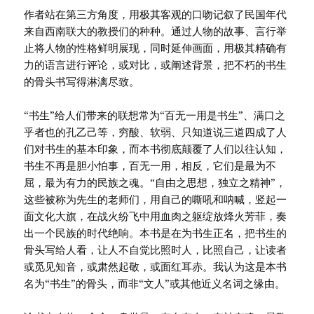
作者站在第三方角度，用极其客观的口吻记叙了民国年代
来自西南联大的教授们的种种。通过人物的故事、言行举
止将人物的性格鲜明展现，同时延伸画面，用极其精确有
力的语言进行评论，或对比，或阐述背景，把不朽的书生
的骨头书写得淋漓尽致。
“书生”给人们带来的联想常为“百无一用是书生”、满口之
乎者也的孔乙己等，穷酸、软弱、只知道说三道四成了人
们对书生的基本印象，而本书彻底颠覆了人们以往认知，
书生不再是胆小怕事，百无一用，相反，它们是最为不
屈，最为有力的民族之魂。“自由之思想，独立之精神”，
这些被称为先生的老师们，用自己的嘶吼和呐喊，竖起一
面文化大旗，在战火纷飞中用血肉之躯绽放烽火芳菲，奏
出一个民族的时代绝响。本书是在为书生正名，把书生的
骨头写给人看，让人不自觉比照时人，比照自己，让读者
或觅见知音，或肃然起敬，或面红耳赤。我认为这是本书
名为“书生”的骨头，而非“文人”或其他近义名词之缘由。