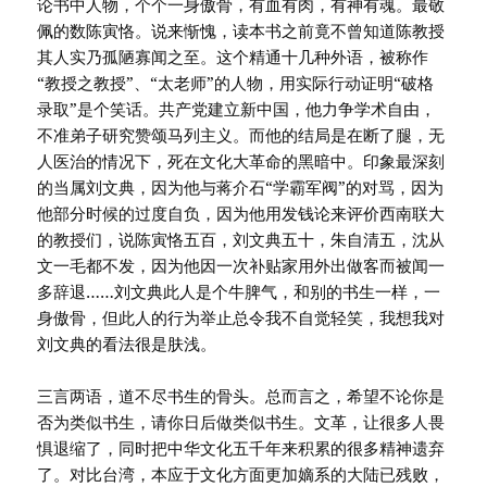
论书中人物，个个一身傲骨，有血有肉，有神有魂。最敬
佩的数陈寅恪。说来惭愧，读本书之前竟不曾知道陈教授
其人实乃孤陋寡闻之至。这个精通十几种外语，被称作
“教授之教授”、“太老师”的人物，用实际行动证明“破格
录取”是个笑话。共产党建立新中国，他力争学术自由，
不准弟子研究赞颂马列主义。而他的结局是在断了腿，无
人医治的情况下，死在文化大革命的黑暗中。印象最深刻
的当属刘文典，因为他与蒋介石“学霸军阀”的对骂，因为
他部分时候的过度自负，因为他用发钱论来评价西南联大
的教授们，说陈寅恪五百，刘文典五十，朱自清五，沈从
文一毛都不发，因为他因一次补贴家用外出做客而被闻一
多辞退……刘文典此人是个牛脾气，和别的书生一样，一
身傲骨，但此人的行为举止总令我不自觉轻笑，我想我对
刘文典的看法很是肤浅。
三言两语，道不尽书生的骨头。总而言之，希望不论你是
否为类似书生，请你日后做类似书生。文革，让很多人畏
惧退缩了，同时把中华文化五千年来积累的很多精神遗弃
了。对比台湾，本应于文化方面更加嫡系的大陆已残败，