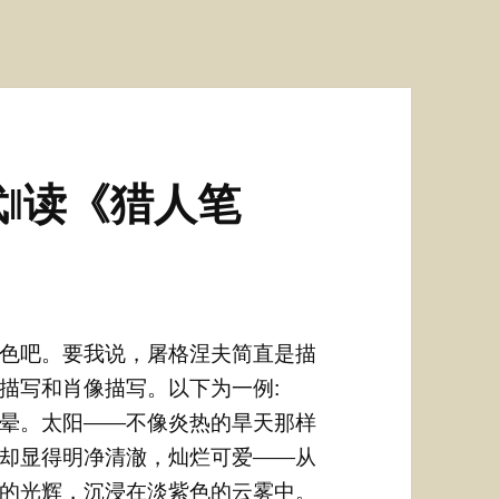
‖读《猎人笔
色吧。要我说，屠格涅夫简直是描
描写和肖像描写。以下为一例:
晕。太阳——不像炎热的旱天那样
却显得明净清澈，灿烂可爱——从
的光辉，沉浸在淡紫色的云雾中。