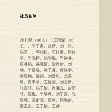
社员名单
2019级（40人）：王雨涵（社
长）、李子豪、曾婧、刘一洋、
杨天一、邓柏松、石梓豪、周羚
暄、李泓柯、杨智焜、尚诗睿、
唐睿韬、易曦宸、梁肖伊、刘
动、李晨瑶、黄子谦、黄炜雯、
黄昱翔、邹祯、刘音琪、龙嘉
羽、唐宇卓、王娅霏、刘文博、
张嘉轩、杨子怡、肖湘儿、彭雨
轩、应悦、李旻希、刘子嘉、陈
昱瑾、吴俞萱、唐瑜、周珈伊、
童圣凯、王子怡、王帅