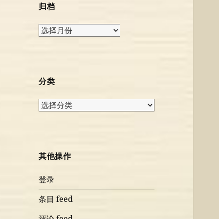
归档
归
档
分类
分
类
其他操作
登录
条目 feed
评论 feed