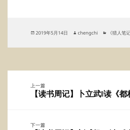
发
作
分
2019年5月14日
chengchi
《猎人笔
布
者
类
于
文
章
上一篇
【读书周记】卜立武‖读《都
导
上
航
篇
文
章：
下一篇