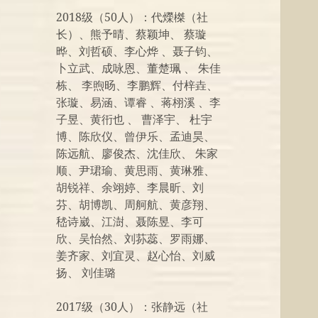
2018级（50人）：代爃榤（社
长）、熊予晴、蔡颖坤、 蔡璇
晔、刘哲硕、李心烨 、聂子钧、
卜立武、成咏恩、董楚珮 、 朱佳
栋、 李煦旸、李鹏辉、付梓垚、
张璇、易涵、谭睿 、蒋栩溪 、李
子昱、黄衎也 、 曹泽宇、 杜宇
博、陈欣仪、曾伊乐、孟迪昊、
陈远航、廖俊杰、沈佳欣、 朱家
顺、尹珺瑜、黄思雨、黄琳雅、
胡锐祥、余翊婷、李晨昕、刘
芬、胡博凯、周舸航、黄彦翔、
嵇诗崴、江澍、聂陈昱、李可
欣、吴怡然、刘荪蕊、罗雨娜、
姜齐家、刘宜灵、赵心怡、刘威
扬、 刘佳璐
2017级（30人）：张静远（社