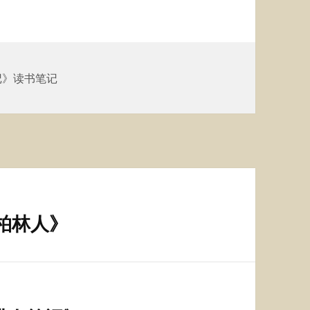
记》读书笔记
柏林人》