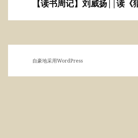
【读书周记】刘威扬||读《
下
篇
文
章：
自豪地采用WordPress