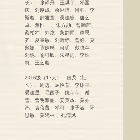
长）、张译丹、王骐宇、邓国
庆、刘厚成、余湘培、肖羽、李
斯璇、舒雅童、吴佳睿、唐艺
卓、董惟一 、朱方劼、曾麟茜、
蔡柏冲、刘炫、黎韵雨、谭思
齐、夏睿敏、刘昕婷、曾好、莫
敷姗、陈姝琳、何玥、戴也苹 、
刘妮、喻可欣、朱星雨、李姝
慧、王艺璇
2016级（17人）：曾戈（社
长）、周迈、屈怡萱、李珺平、
晏佳昱、毛西子、姚芊芊、谢
雪、曹明雅丽、姜英杰、黄亦
鸿、袁蓓蕾、邓可、张子涵、阳
思敏、黄婉林 、孔儒风