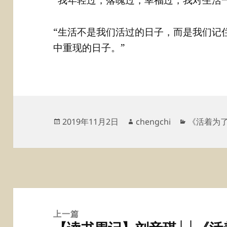
“生活不是我们活过的日子，而是我们记
中重现的日子。”
发
作
分
2019年11月2日
chengchi
《活着为
布
者
类
于
文
章
上一篇
导