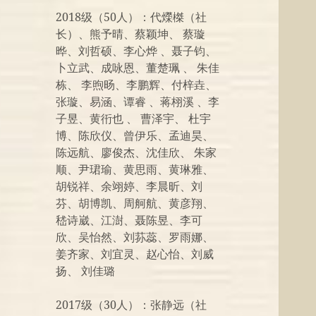
2018级（50人）：代爃榤（社
长）、熊予晴、蔡颖坤、 蔡璇
晔、刘哲硕、李心烨 、聂子钧、
卜立武、成咏恩、董楚珮 、 朱佳
栋、 李煦旸、李鹏辉、付梓垚、
张璇、易涵、谭睿 、蒋栩溪 、李
子昱、黄衎也 、 曹泽宇、 杜宇
博、陈欣仪、曾伊乐、孟迪昊、
陈远航、廖俊杰、沈佳欣、 朱家
顺、尹珺瑜、黄思雨、黄琳雅、
胡锐祥、余翊婷、李晨昕、刘
芬、胡博凯、周舸航、黄彦翔、
嵇诗崴、江澍、聂陈昱、李可
欣、吴怡然、刘荪蕊、罗雨娜、
姜齐家、刘宜灵、赵心怡、刘威
扬、 刘佳璐
2017级（30人）：张静远（社