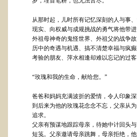
岁，埋首笔耕，也无法言尽。”
从那时起，儿时所有记忆深刻的人与事、
现实、向权威与成规挑战的勇气将他带进
外祖母神奇的鬼怪世界、外祖父的战争故
历中的奇遇与机遇、搞不清楚幸福与疯癫
考验的朋友、萍水相逢却难以忘记的过客
“玫瑰和我的生命，献给您。”
爸爸和妈妈充满波折的爱情，令人印象深
到后来为他的玫瑰花念念不忘，父亲从为
追求。
父亲有预谋地跟踪母亲，待她中计回头与
短笺。父亲邀请母亲跳舞，母亲拒绝，他