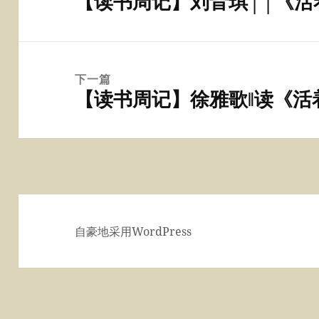
【读书周记】刘音琪││《活
上
航
篇
文
章：
下一篇
【读书周记】徐雅歌‖读《活
下
篇
文
章：
自豪地采用WordPress