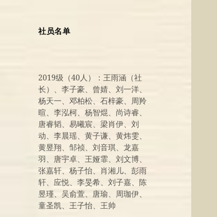
社员名单
2019级（40人）：王雨涵（社
长）、李子豪、曾婧、刘一洋、
杨天一、邓柏松、石梓豪、周羚
暄、李泓柯、杨智焜、尚诗睿、
唐睿韬、易曦宸、梁肖伊、刘
动、李晨瑶、黄子谦、黄炜雯、
黄昱翔、邹祯、刘音琪、龙嘉
羽、唐宇卓、王娅霏、刘文博、
张嘉轩、杨子怡、肖湘儿、彭雨
轩、应悦、李旻希、刘子嘉、陈
昱瑾、吴俞萱、唐瑜、周珈伊、
童圣凯、王子怡、王帅