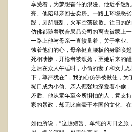
享受着，为梦想奋斗的浪漫。他近乎迷乱
亮。他陪母亲回去卖房。一路上环境恶劣
躁，厕所脏乱，火车空荡破败。往日的的
仿佛都随着联合果品公司的离去被蒙上一
一路上他与母亲一直较量着，关于学业。
蚀着他们的心，母亲挺直腰板的身影唤起
死相凄惨，开枪者被颂扬，至她后来的醒
之后在众人午睡时，小偷的妻子和女儿烈
下，尊严犹在”，我的心仿佛被揪住，为
糊口成为小偷、亲人倔强地深爱着小偷，
矛盾。他从童年至今所惧怕的人，竟支持
家的暴政，却无比自豪于本国的文化。在
如他所说，“这趟短暂、单纯的两日之旅