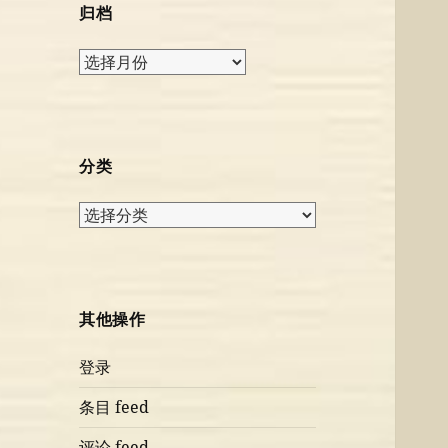
归档
归
档
分类
分
类
其他操作
登录
条目 feed
评论 feed