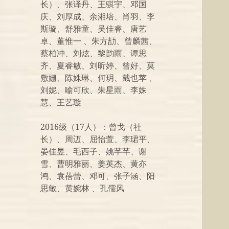
长）、张译丹、王骐宇、邓国
庆、刘厚成、余湘培、肖羽、李
斯璇、舒雅童、吴佳睿、唐艺
卓、董惟一 、朱方劼、曾麟茜、
蔡柏冲、刘炫、黎韵雨、谭思
齐、夏睿敏、刘昕婷、曾好、莫
敷姗、陈姝琳、何玥、戴也苹 、
刘妮、喻可欣、朱星雨、李姝
慧、王艺璇
2016级（17人）：曾戈（社
长）、周迈、屈怡萱、李珺平、
晏佳昱、毛西子、姚芊芊、谢
雪、曹明雅丽、姜英杰、黄亦
鸿、袁蓓蕾、邓可、张子涵、阳
思敏、黄婉林 、孔儒风