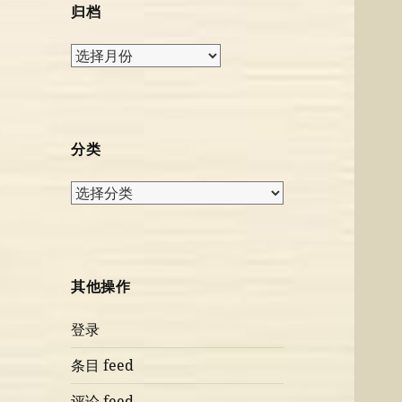
归档
归
档
分类
分
类
其他操作
登录
条目 feed
评论 feed