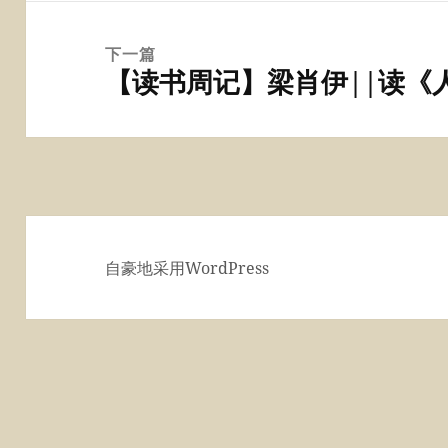
文
章：
下一篇
【读书周记】梁肖伊||读《
下
篇
文
章：
自豪地采用WordPress