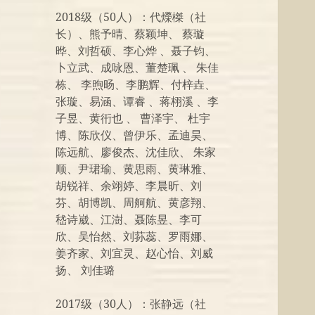
2018级（50人）：代爃榤（社
长）、熊予晴、蔡颖坤、 蔡璇
晔、刘哲硕、李心烨 、聂子钧、
卜立武、成咏恩、董楚珮 、 朱佳
栋、 李煦旸、李鹏辉、付梓垚、
张璇、易涵、谭睿 、蒋栩溪 、李
子昱、黄衎也 、 曹泽宇、 杜宇
博、陈欣仪、曾伊乐、孟迪昊、
陈远航、廖俊杰、沈佳欣、 朱家
顺、尹珺瑜、黄思雨、黄琳雅、
胡锐祥、余翊婷、李晨昕、刘
芬、胡博凯、周舸航、黄彦翔、
嵇诗崴、江澍、聂陈昱、李可
欣、吴怡然、刘荪蕊、罗雨娜、
姜齐家、刘宜灵、赵心怡、刘威
扬、 刘佳璐
2017级（30人）：张静远（社