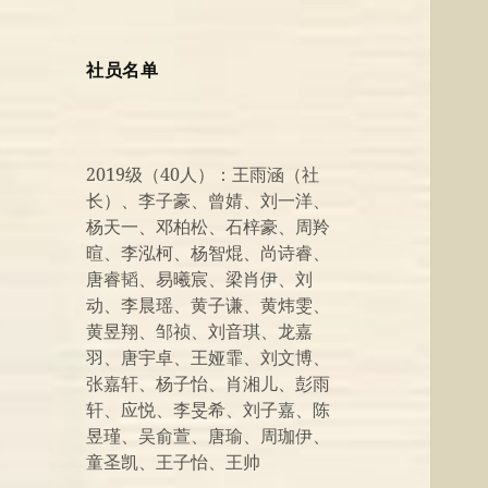
社员名单
2019级（40人）：王雨涵（社
长）、李子豪、曾婧、刘一洋、
杨天一、邓柏松、石梓豪、周羚
暄、李泓柯、杨智焜、尚诗睿、
唐睿韬、易曦宸、梁肖伊、刘
动、李晨瑶、黄子谦、黄炜雯、
黄昱翔、邹祯、刘音琪、龙嘉
羽、唐宇卓、王娅霏、刘文博、
张嘉轩、杨子怡、肖湘儿、彭雨
轩、应悦、李旻希、刘子嘉、陈
昱瑾、吴俞萱、唐瑜、周珈伊、
童圣凯、王子怡、王帅