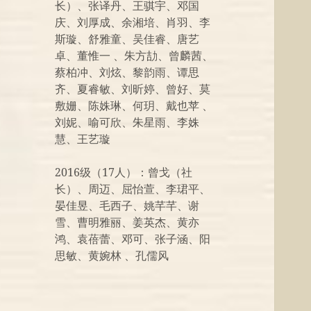
长）、张译丹、王骐宇、邓国
庆、刘厚成、余湘培、肖羽、李
斯璇、舒雅童、吴佳睿、唐艺
卓、董惟一 、朱方劼、曾麟茜、
蔡柏冲、刘炫、黎韵雨、谭思
齐、夏睿敏、刘昕婷、曾好、莫
敷姗、陈姝琳、何玥、戴也苹 、
刘妮、喻可欣、朱星雨、李姝
慧、王艺璇
2016级（17人）：曾戈（社
长）、周迈、屈怡萱、李珺平、
晏佳昱、毛西子、姚芊芊、谢
雪、曹明雅丽、姜英杰、黄亦
鸿、袁蓓蕾、邓可、张子涵、阳
思敏、黄婉林 、孔儒风