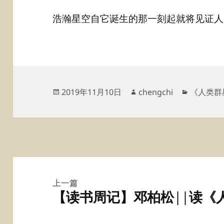
浩瀚星空自它诞生的那一刻起就将见证人
发
作
分
2019年11月10日
chengchi
《人类群
布
者
类
于
文
章
上一篇
【读书周记】邓柏松||读《
导
上
航
篇