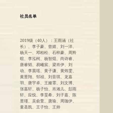
社员名单
2019级（40人）：王雨涵（社
长）、李子豪、曾婧、刘一洋、
杨天一、邓柏松、石梓豪、周羚
暄、李泓柯、杨智焜、尚诗睿、
唐睿韬、易曦宸、梁肖伊、刘
动、李晨瑶、黄子谦、黄炜雯、
黄昱翔、邹祯、刘音琪、龙嘉
羽、唐宇卓、王娅霏、刘文博、
张嘉轩、杨子怡、肖湘儿、彭雨
轩、应悦、李旻希、刘子嘉、陈
昱瑾、吴俞萱、唐瑜、周珈伊、
童圣凯、王子怡、王帅