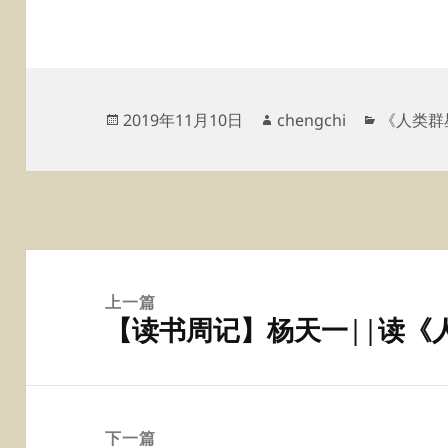
发
作
分
2019年11月10日
chengchi
《人类群
布
者
类
于
文
章
上一篇
【读书周记】杨天一||读《
导
上
航
篇
文
章：
下一篇