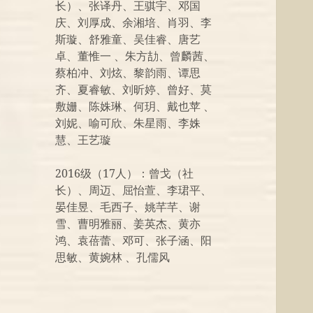
长）、张译丹、王骐宇、邓国
庆、刘厚成、余湘培、肖羽、李
斯璇、舒雅童、吴佳睿、唐艺
卓、董惟一 、朱方劼、曾麟茜、
蔡柏冲、刘炫、黎韵雨、谭思
齐、夏睿敏、刘昕婷、曾好、莫
敷姗、陈姝琳、何玥、戴也苹 、
刘妮、喻可欣、朱星雨、李姝
慧、王艺璇
2016级（17人）：曾戈（社
长）、周迈、屈怡萱、李珺平、
晏佳昱、毛西子、姚芊芊、谢
雪、曹明雅丽、姜英杰、黄亦
鸿、袁蓓蕾、邓可、张子涵、阳
思敏、黄婉林 、孔儒风