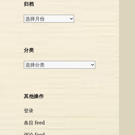
归档
归
档
分类
分
类
其他操作
登录
条目 feed
评论 feed