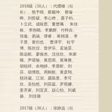
2018级（50人）：代爃榤（社
长）、熊予晴、蔡颖坤、 蔡璇
晔、刘哲硕、李心烨 、聂子钧、
卜立武、成咏恩、董楚珮 、 朱佳
栋、 李煦旸、李鹏辉、付梓垚、
张璇、易涵、谭睿 、蒋栩溪 、李
子昱、黄衎也 、 曹泽宇、 杜宇
博、陈欣仪、曾伊乐、孟迪昊、
陈远航、廖俊杰、沈佳欣、 朱家
顺、尹珺瑜、黄思雨、黄琳雅、
胡锐祥、余翊婷、李晨昕、刘
芬、胡博凯、周舸航、黄彦翔、
嵇诗崴、江澍、聂陈昱、李可
欣、吴怡然、刘荪蕊、罗雨娜、
姜齐家、刘宜灵、赵心怡、刘威
扬、 刘佳璐
2017级（30人）：张静远（社