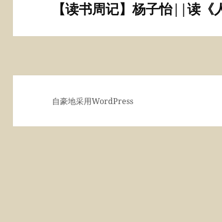
【读书周记】杨子怡||读《
下
篇
文
章：
自豪地采用WordPress