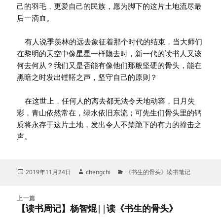
己的羽毛，更爱自己的民族，愿为脚下的这片土地流尽最
后一滴血。
有人说季羡林的远去象征着那个时代的结束，当大师们
在黎明的天空中像星星一样隐去时，新一代的读书人又该
何去何从？我们又是否能有像他们那般坚硬的骨头，能在
黑暗之时发出镗鞳之声，坚守自己的原则？
在这世上，任何人的离去都无法令天地动容，日月失
彩，青山依然常在，绿水依旧东流；可先生们骨头里的钙
质将永存于这片土地，发出令人不禁跪下的有力的撞击之
声。
发
作
分
2019年11月24日
chengchi
《书生的骨头》读书笔记
布
者
类
于
文
上一篇
章
【读书周记】杨智焜||读《书生的骨头》
上
导
篇