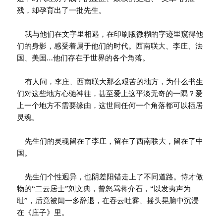
残，却孕育出了一批先生。
我与他们在文字里相遇，在印刷版微糊的字迹里窥得他
们的身影，感受着属于他们的时代。西南联大、李庄、法
国、美国…他们存在于世界的各个角落。
有人问，李庄、西南联大那么艰苦的地方，为什么书生
们对这些地方心驰神往，甚至爱上这平淡无奇的一隅？爱
上一个地方不需要缘由，这世间任何一个角落都可以栖居
灵魂。
先生们的灵魂留在了李庄，留在了西南联大，留在了中
国。
先生们个性迥异，也阴差阳错走上了不同道路。恃才傲
物的“二云居士”刘文典，曾怒骂蒋介石，“以发夷声为
耻”，后竟被闻一多辞退，在吞云吐雾、摇头晃脑中沉浸
在《庄子》里。