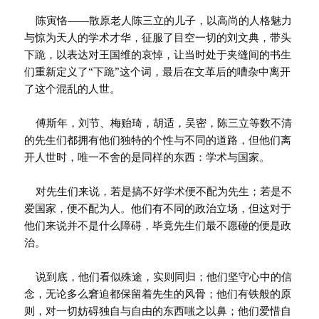
陈寅恪——散原老人陈三立的儿子，以高尚的人格魅力
与惊为天人的学术才华，征服了目空一切的刘文典，带头
下跪，以表达对王国维的哀悼，让当时处于夹缝间的书生
们重新定义了“下跪”这个词，最后在文革后的嘈杂中离开
了这个混乱的人世。
傅斯年，刘节、梅贻琦，胡适，吴密，陈三立等数不清
的先生们都拥有他们独特的个性与不同的道路，但他们离
开人世时，唯一不舍的是同样的东西：学术与国家。
对先生们来说，若是搞不好学术便不配为先生；若是不
爱国家，便不配为人。他们有不同的政治立场，但这对于
他们来说并不是什么障碍，毕竟先生们最不愿碰的便是政
治。
说到底，他们看似殊途，实则同归；他们坚守心中的信
念，无论多么窘迫都保留着先生的风骨；他们有铁般的原
则，对一切妨碍独自与自由的东西嗤之以鼻；他们爱惜自