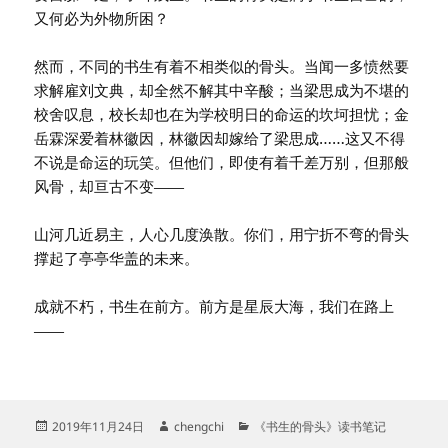
又何必为外物所困？
然而，不同的书生有着不相类似的骨头。当闻一多愤然要
求解雇刘文典，却全然不解其中辛酸；当梁思成为不堪的
校舍叹息，校长却也在为学校明日的命运的坎坷担忧；金
岳霖深爱着林徽因，林徽因却嫁给了梁思成……这又不得
不说是命运的玩笑。但他们，即使有着千差万别，但那般
风骨，却亘古不变——
山河几近易主，人心几度涣散。你们，用宁折不弯的骨头
撑起了亭亭华盖的未来。
成就不朽，书生在前方。前方是星辰大海，我们在路上
——
发
作
分
2019年11月24日
chengchi
《书生的骨头》读书笔记
布
者
类