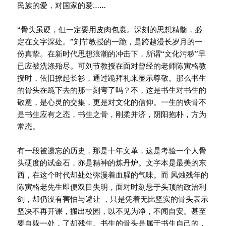
民族的爱，对国家的爱……
“骨头虽硬，但一定要用皮肉包裹。深刻的思想精髓，必
定在文字深处。”刘节教授的一跪，是跨越漫长岁月的一
份真挚。在新时代思想浪潮的冲击下，所谓“文化污秽”早
已应被洗涤殆尽。可刘节教授在面对曾经的老师陈寅格教
授时，依旧撩起长衫，通过跪拜礼来显示尊敬。那么书生
的骨头在跪下去的那一刻弯了吗？不，这是书生对书生的
敬意，是心灵的交集，更是对文化的信仰。一生的铁骨不
是书生应有之态，书生之骨，刚柔并济，阴阳抱朴，方为
常态。
有一段被遗忘的历史，那是十年文革，这是考验一个人骨
头硬度的试金石，亦是精神的炼丹炉。文字本是最美的东
西，在这个时代却处处弥漫着血腥的气味。而 风烛残年的
陈寅格老先生即便双目失明，面对时刻悬于头顶的政治利
剑，却仍没有害怕与避让 ，只是凭着无比坚实的骨头表示
坚决不再开课，搬出校园，以不见为净，不闻自安。甚至
要自躲一处，了却残生。书生的骨头是属于书生自己的，