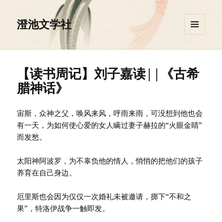
澄池文学社
菜单和
挂件
【读书周记】刘子嘉读||《古希
腊神话》
宙斯，众神之父，唤风来风，呼雨来雨，可没想到他也会
有一天，为如何使心爱的女人瞒过妻子赫拉的“火眼金睛”
而发愁。
太阳神阿波罗，为不辜负他的情人，悄悄的把他们的孩子
养育在自己身边。
厄里斯也会因为仅仅一次婚礼未被邀请，掷下“不和之
果”，特洛伊战争一触即发。