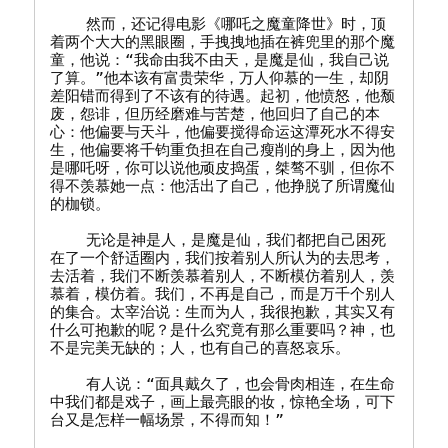
    然而，还记得电影《哪吒之魔童降世》时，顶
着两个大大的黑眼圈，手拽拽地插在裤兜里的那个魔
童，他说：“我命由我不由天，是魔是仙，我自己说
了算。”他本该有富贵荣华，万人仰慕的一生，却阴
差阳错而得到了不该有的待遇。起初，他愤怒，他颓
废，怨诽，但历经磨难与苦楚，他回归了自己的本
心：他偏要与天斗，他偏要搅得命运这潭死水不得安
生，他偏要将千钧重负担在自己瘦削的身上，因为他
是哪吒呀，你可以说他顽皮捣蛋，桀骜不驯，但你不
得不羡慕她一点：他活出了自己，他挣脱了所谓魔仙
的枷锁。

    无论是神是人，是魔是仙，我们都把自己困死
在了一个舒适圈内，我们按着别人所认为的去思考，
去活着，我们不断羡慕着别人，不断模仿着别人，羡
慕着，模仿着。我们，不再是自己，而是万千个别人
的集合。太宰治说：生而为人，我很抱歉，其实又有
什么可抱歉的呢？是什么究竟有那么重要吗？神，也
不是完美无缺的；人，也有自己的喜怒哀乐。

    有人说：“面具戴久了，也会骨肉相连，在生命
中我们都是戏子，画上最亮眼的妆，惊艳全场，可下
台又是怎样一幅场景，不得而知！”
