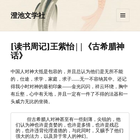
澄池文学社
菜单和
挂件
[读书周记]王紫怡||《古希腊神
话》
中国人对神大抵是包容的，并且总认为他们是无所不能
的，仕途，求学，家庭，求子……无一不容纳其中。还记
得我小时对神的最初印象——金光闪闪，祥云环绕，胸中
有丘壑，心中有天地，并且一定有一件了不得的法器和一
头威力无比的坐骑。
    但古希腊人对神甚至有一些刻薄，尖锐的，他
们认为神也许是贪婪的，也许是多情，也许是残忍
的，也许违背伦理道德的，与此同时，又赐予了他们
强大的法力，以及异于常人的神幻。
