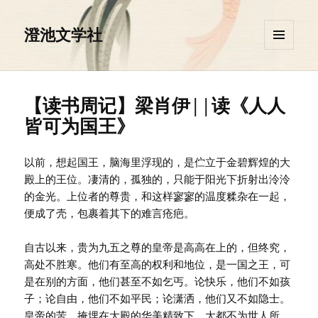
澄池文学社
菜单和
挂件
【读书周记】梁肖伊||读《人人
皆可为国王》
以前，想起国王，脑海里浮现的，是伫立于金碧辉煌的大
殿上的王位。凄清的，孤独的，只能于阳光下折射出泠泠
的金光。上位者的尊贵，和这样寥寥的温度糅杂在一起，
便成了壳，包裹着其下的难言疮疤。
自古以来，贵为九五之尊的皇帝是高高在上的，但终究，
高处不胜寒。他们有至高的权利和地位，是一国之王，可
是在别的方面，他们甚至不如乞丐。论快乐，他们不如孩
子；论自由，他们不如平民；论潇洒，他们又不如隐士。
皇帝的苦，掩埋在大殿的华美精致下，大都不为世人所