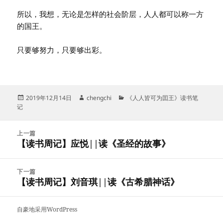
所以，我想，无论是怎样的社会阶层，人人都可以称一方
的国王。
只要够努力，只要够出彩。
发
作
分
2019年12月14日
chengchi
《人人皆可为囯王》读书笔
布
者
类
记
于
文
上一篇
章
【读书周记】应悦||读《圣经的故事》
上
导
篇
航
文
下一篇
章：
【读书周记】刘音琪||读《古希腊神话》
下
篇
文
自豪地采用WordPress
章：