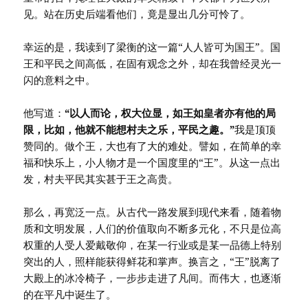
见。站在历史后端看他们，竟是显出几分可怜了。
幸运的是，我读到了梁衡的这一篇“人人皆可为国王”。国
王和平民之间高低，在固有观念之外，却在我曾经灵光一
闪的意料之中。
他写道：
“以人而论，权大位显，如王如皇者亦有他的局
限，比如，他就不能想村夫之乐，平民之趣。”
我是顶顶
赞同的。做个王，大也有了大的难处。譬如，在简单的幸
福和快乐上，小人物才是一个国度里的“王”。从这一点出
发，村夫平民其实甚于王之高贵。
那么，再宽泛一点。从古代一路发展到现代来看，随着物
质和文明发展，人们的价值取向不断多元化，不只是位高
权重的人受人爱戴敬仰，在某一行业或是某一品德上特别
突出的人，照样能获得鲜花和掌声。换言之，“王”脱离了
大殿上的冰冷椅子，一步步走进了凡间。而伟大，也逐渐
的在平凡中诞生了。