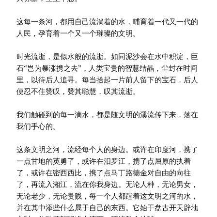
这每一条河，都用自己流淌着的水，哺育着一代又一代的
人民，孕育着一个又一个璀璨的文明。
时光流逝，是似水般的流逝。如同泥沙会在水中积淀，巨
石“岂为暴涨携之去”，人类宝贵的智慧结晶，尘封在时间
里，以待后人追寻。每当拾起一片前人留下的宝石，后人
便忍不住赞叹，赞其聪慧，叹其流逝。
我们触碰到的每一滴水，都是随文明的溪流传下来，落在
我们手心的。
这条文明之河，流经每个人的身边。或许在印度河，携了
一点甘地的英勇了，或许在汨罗江，携了点屈原的执着
了，或许在密西西比，携了点马丁路德金对自由的向往
了，再流入湘江，流在你我身边。无论人种，无论男女，
无论老少，无论贵贱，每一个人都蹚着这文明之河的水，
并在其中添些什么属于自己的东西。它始于盘古开天辟地