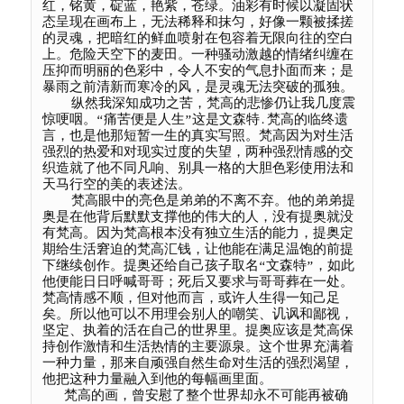
红，铭黄，碇蓝，艳紫，苍绿。油彩有时候以凝固状
态呈现在画布上，无法稀释和抹匀，好像一颗被揉搓
的灵魂，把暗红的鲜血喷射在包容着无限向往的空白
上。危险天空下的麦田。一种骚动激越的情绪纠缠在
压抑而明丽的色彩中，令人不安的气息扑面而来；是
暴雨之前清新而寒冷的风，是灵魂无法突破的孤独。

    纵然我深知成功之苦，梵高的悲惨仍让我几度震
惊哽咽。“痛苦便是人生”这是文森特.梵高的临终遗
言，也是他那短暂一生的真实写照。梵高因为对生活
强烈的热爱和对现实过度的失望，两种强烈情感的交
织造就了他不同凡响、别具一格的大胆色彩使用法和
天马行空的美的表述法。

    梵高眼中的亮色是弟弟的不离不弃。他的弟弟提
奥是在他背后默默支撑他的伟大的人，没有提奥就没
有梵高。因为梵高根本没有独立生活的能力，提奥定
期给生活窘迫的梵高汇钱，让他能在满足温饱的前提
下继续创作。提奥还给自己孩子取名“文森特”，如此
他便能日日呼喊哥哥；死后又要求与哥哥葬在一处。
梵高情感不顺，但对他而言，或许人生得一知己足
矣。所以他可以不用理会别人的嘲笑、讥讽和鄙视，
坚定、执着的活在自己的世界里。提奥应该是梵高保
持创作激情和生活热情的主要源泉。这个世界充满着
一种力量，那来自顽强自然生命对生活的强烈渴望，
他把这种力量融入到他的每幅画里面。

   梵高的画，曾安慰了整个世界却永不可能再被确