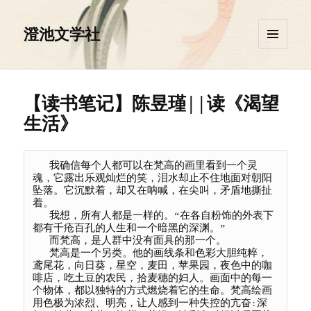
澄池文学社
菜单和
挂件
【读书笔记】陈昱瑾||读《渴望
生活》
   我确信每个人都可以在梵高的画里看到一个灵
魂，它露出乐观灿烂的笑，泪水却止不住地面对朝阳
坠落。它沉默着，却又在呐喊，在尖叫，矛盾地撕扯
着。

   我想，所有人都是一样的。“在各自粉饰的外表下
都有千疮百孔的人生和一个暗黑的深渊。”

   而梵高，是人群中没有面具的那一个。

   梵高是一个另类。他的画线条和色彩大胆纯粹，
鸢尾花，向日葵，星空，麦田，苹果园，夜色中的咖
啡店，吃土豆的农民，拾麦穗的妇人。画面中的每一
个物体，都以独特的方式燃烧着它的生命。梵高绘画
用色极为浓烈、明亮，让人感到一种失控的亢奋:深