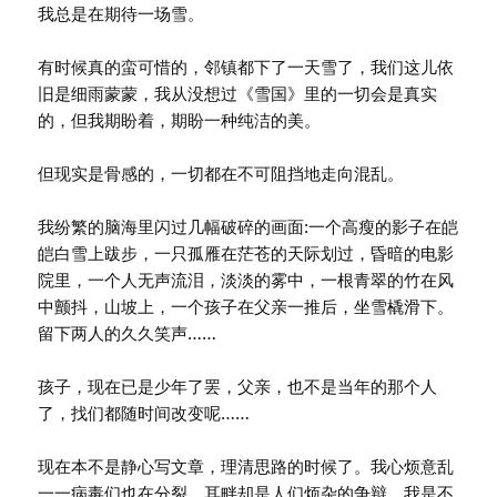
我总是在期待一场雪。
有时候真的蛮可惜的，邻镇都下了一天雪了，我们这儿依
旧是细雨蒙蒙，我从没想过《雪国》里的一切会是真实
的，但我期盼着，期盼一种纯洁的美。
但现实是骨感的，一切都在不可阻挡地走向混乱。
我纷繁的脑海里闪过几幅破碎的画面:一个高瘦的影子在皑
皑白雪上跋步，一只孤雁在茫苍的天际划过，昏暗的电影
院里，一个人无声流泪，淡淡的雾中，一根青翠的竹在风
中颤抖，山坡上，一个孩子在父亲一推后，坐雪橇滑下。
留下两人的久久笑声……
孩子，现在已是少年了罢，父亲，也不是当年的那个人
了，找们都随时间改变呢……
现在本不是静心写文章，理清思路的时候了。我心烦意乱
一一病毒们也在分裂，耳畔却是人们烦杂的争辩。我是不