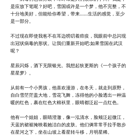
是应放下笔呢？好吧，雪国或许是一个梦，他不完整，不
十分地美好，但能给你希望，带来……生活的感觉，至少
是一部分。
不过现在即使我爸不在耳边唠叨着癌疫，我眼前中总闪现
出冠状病毒的形状。让我们重新开始吧:如果雪国在武汉
呢？
星辰闪烁，酒下无限银光。我想起狄更斯的《一个孩子的
星星梦》。
从前有一个小男孩，他喜欢漫游，在冬天，就走到原野，
自白雪茫茫盖大地，雪花飞舞，冻得他的小脸透出一种温
暖的红色，裹在红色大棉袄里，眼晴都泛起一点红色。
他有一个姐姐，眼睛澄澈，像一泓清水，脸颊泛起微江，
天蓝的裙裾掩映着她洁白的皮肤。他们俩常常手拉手散步
在星河之下，坐在山坡上看星转斗移，月明星稀。