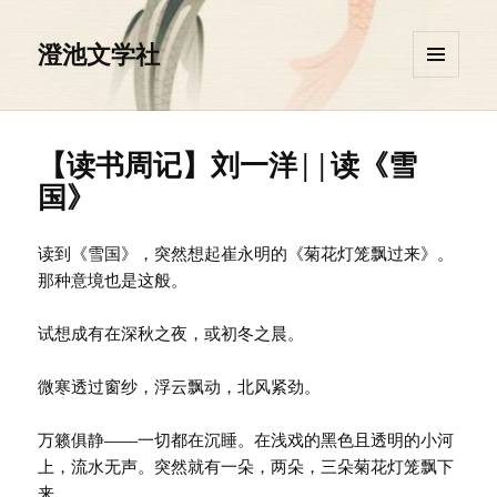
澄池文学社
菜单和
挂件
【读书周记】刘一洋||读《雪
国》
读到《雪国》，突然想起崔永明的《菊花灯笼飘过来》。
那种意境也是这般。
试想成有在深秋之夜，或初冬之晨。
微寒透过窗纱，浮云飘动，北风紧劲。
万籁俱静——一切都在沉睡。在浅戏的黑色且透明的小河
上，流水无声。突然就有一朵，两朵，三朵菊花灯笼飘下
来。