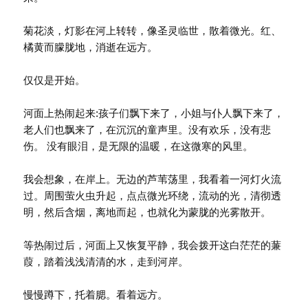
菊花淡，灯影在河上转转，像圣灵临世，散着微光。红、
橘黄而朦胧地，消逝在远方。
仅仅是开始。
河面上热闹起来:孩子们飘下来了，小姐与仆人飘下来了，
老人们也飘来了，在沉沉的童声里。没有欢乐，没有悲
伤。 没有眼泪，是无限的温暖，在这微寒的风里。
我会想象，在岸上。无边的芦苇荡里，我看着一河灯火流
过。周围萤火虫升起，点点微光环绕，流动的光，清彻透
明，然后含烟，离地而起，也就化为蒙胧的光雾散开。
等热闹过后，河面上又恢复平静，我会拨开这白茫茫的蒹
葭，踏着浅浅清清的水，走到河岸。
慢慢蹲下，托着腮。看着远方。