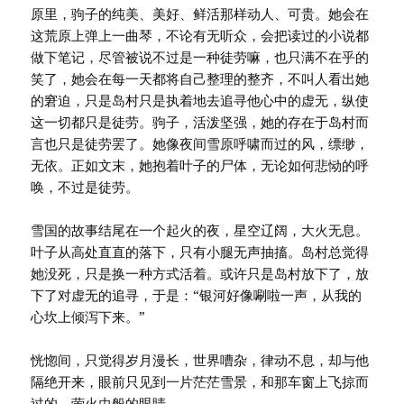
原里，驹子的纯美、美好、鲜活那样动人、可贵。她会在
这荒原上弹上一曲琴，不论有无听众，会把读过的小说都
做下笔记，尽管被说不过是一种徒劳嘛，也只满不在乎的
笑了，她会在每一天都将自己整理的整齐，不叫人看出她
的窘迫，只是岛村只是执着地去追寻他心中的虚无，纵使
这一切都只是徒劳。驹子，活泼坚强，她的存在于岛村而
言也只是徒劳罢了。她像夜间雪原呼啸而过的风，缥缈，
无依。正如文末，她抱着叶子的尸体，无论如何悲恸的呼
唤，不过是徒劳。
雪国的故事结尾在一个起火的夜，星空辽阔，大火无息。
叶子从高处直直的落下，只有小腿无声抽搐。岛村总觉得
她没死，只是换一种方式活着。或许只是岛村放下了，放
下了对虚无的追寻，于是：“银河好像唰啦一声，从我的
心坎上倾泻下来。”
恍惚间，只觉得岁月漫长，世界嘈杂，律动不息，却与他
隔绝开来，眼前只见到一片茫茫雪景，和那车窗上飞掠而
过的，萤火虫般的眼睛。