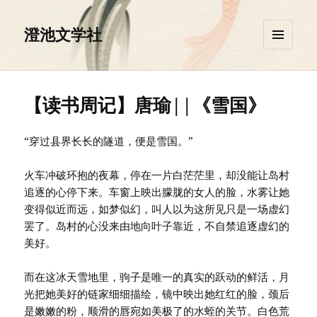
澄池文学社
菜单和
挂件
【读书周记】唐瑜||《雪国》
“穿过县界长长的隧道，便是雪国。”
火车冲破环抱的夜幕，停在一片白茫茫里，却没能让岛村
追逐的心停下来。车窗上映出朦胧的女人的脸，水雾让她
变得似近而远，如梦似幻，叫人以为这所见只是一场虚幻
罢了。岛村的心没来由地向叶子靠近，不自禁追逐虚幻的
美好。
而在这冰天雪地里，驹子是唯一的真实的跃动的鲜活，月
光把她美好的链家细细描绘，镜中映出她红红的脸，颈后
是嫩嫩的粉，顺滑的唇宛如美极了的水蛭的关节。白色荒