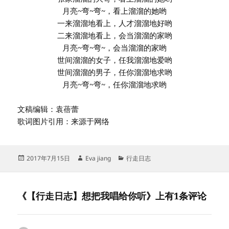
月亮~弯~弯~，看上溜溜的她哟
一来溜溜地看上，人才溜溜地好哟
二来溜溜地看上，会当溜溜的家哟
月亮~弯~弯~，会当溜溜的家哟
世间溜溜的女子，任我溜溜地爱哟
世间溜溜的男子，任你溜溜地求哟
月亮~弯~弯~，任你溜溜地求哟
文稿编辑：袁蓓蕾
歌词图片引用：来源于网络
发
作
分
2017年7月15日
Eva jiang
行走日志
布
者
类
于
《【行走日志】想把我唱给你听》上有1条评论