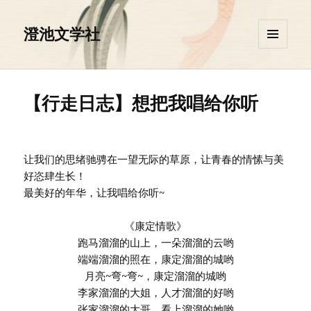
澄池文学社
菜单和
挂件
【行走日志】想把我唱给你听
让我们的思绪驰骋在一望无际的草原，让青春的情愫与美
好恣肆生长！
最美好的年华，让我唱给你听~
《康定情歌》
跑马溜溜的山上，一朵溜溜的云哟
端端溜溜的照在，康定溜溜的城哟
月亮~弯~弯~，康定溜溜的城哟
李家溜溜的大姐，人才溜溜的好哟
张家溜溜的大哥，看上溜溜的她哟