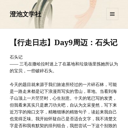
澄池文学社
菜单和
挂件
【行走日志】Day9周迈：石头记
石头记
—— 三毛在撒哈拉时迷上了在墓地和垃圾场里拣她所认为
的宝贝，一些破碎石头。
今天的题目就来源于我们旅途所经过的一片碎石林，可能
是一路走来都是记下浪漫而写实的雪山，草地。当看到海
子山顶上一片茫茫时，心生别意。十天的笔已写的发烫，
但我看来其实只是磨刀功夫吧，自认为文采斐然，写下来
近万字的拗口文字，精雕细琢的精致句子，读起来我自己
也觉得乏味。我开始怀疑自己是否适合文字，我不清楚文
字是否和我有默契的排列组合，我想尝试一下这个别致的