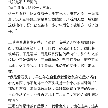
式我是不大赞同的。
“你往前看，站起来，再看。
这一片石林，这无数海子，没有草木，没有河流，一派荒
蛮，没人记得她以前是白雪皑皑的，只看到无数年后她的
这般模样，石头它也苦痛，多少年后它才被解冻，成了这
样。”
三毛讲着讲着竟有些红了眼眶，我手足无措不知如何是
好，她直起身迈开步子，同我一起捡起了石头。她托起一
块砾石，不是端详，而是双目深情的看向它，从它细致的
纹理中开始读春秋，开始读年轮，剖开它身体，研究它的
风雨。这圈是我，那圈是你。几亿年的变迁，它行走无
数。
“我最爱石头了，早些年在台北我就爱收集谢这些小巧好
看的东西，你不觉得一个石头就是一个小小的星球吗？”
那这片石海，那是无数星球，每时每刻都在不停的旋转，
里面住满了人，不知再过几十年几百年，它还会如现在这
样吗？
三毛也许是活的有些累了，我看出来了，她在逃离，逃离