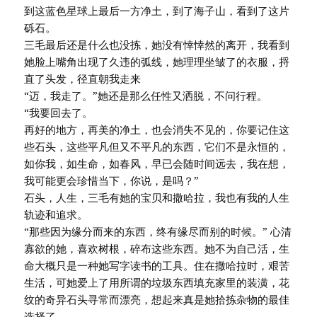
到这蓝色星球上最后一方净土，到了海子山，看到了这片
砾石。
三毛最后还是什么也没拣，她没有悻悻然的离开，我看到
她脸上嘴角出现了久违的弧线，她理理坐皱了的衣服，捋
直了头发，径直朝我走来
“迈，我走了。”她还是那么任性又洒脱，不问行程。
“我要回去了。
再好的地方，再美的净土，也会消失不见的，你要记住这
些石头，这些平凡但又不平凡的东西，它们不是永恒的，
如你我，如生命，如春风，早已会随时间远去，我在想，
我可能更会珍惜当下，你说，是吗？”
石头，人生，三毛有她的宝贝和撒哈拉，我也有我的人生
轨迹和追求。
“那些因为缘分而来的东西，终有缘尽而别的时候。” 心清
寡欲的她，喜欢树根，碎布这些东西。她不为自己活，生
命大概只是一种她写字读书的工具。住在撒哈拉时，艰苦
生活，可她爱上了用所谓的垃圾东西填充家里的装潢，花
纹的奇异石头寻常而漂亮，想起来真是她拾拣杂物的最佳
选择了。