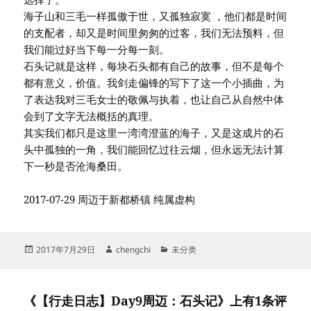
海子山和三毛一样孤傲于世，又孤独寂寞 ，他们都是时间
的支配者，却又是时间里匆匆的过客，我们无法预料，但
我们能过好当下每一分每一刻。
石头记就是这样，每块石头都有自己的故事，但不是每个
都有意义，价值。我剑走偏锋的写下了这一个小插曲，为
了表达我对三毛女士的敬佩与执着，也让自己从自然中体
会到了文字无法概括的真理。
其实我们都只是这里一湾湾澄蓝的海子，又是这成片的石
头中孤独的一角，我们能回忆过往云烟，但永远无法计算
下一秒是否沧海桑田。
2017-07-29 周迈于新都桥镇 纯属虚构
发
作
分
2017年7月29日
chengchi
未分类
布
者
类
于
《【行走日志】Day9周迈：石头记》上有1条评