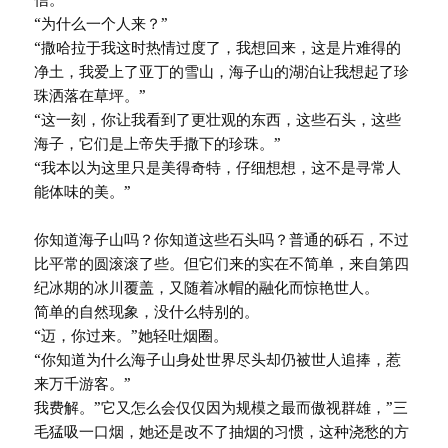
“为什么一个人来？”
“撒哈拉于我这时热情过度了，我想回来，这是片难得的
净土，我爱上了亚丁的雪山，海子山的湖泊让我想起了珍
珠洒落在草坪。”
“这一刻，你让我看到了更壮观的东西，这些石头，这些
海子，它们是上帝失手撒下的珍珠。”
“我本以为这里只是美得奇特，仔细想想，这不是寻常人
能体味的美。”
你知道海子山吗？你知道这些石头吗？普通的砾石，不过
比平常的圆滚滚了些。但它们来的实在不简单，来自第四
纪冰期的冰川覆盖，又随着冰帽的融化而惊艳世人。
简单的自然现象，没什么特别的。
“迈，你过来。”她轻吐烟圈。
“你知道为什么海子山身处世界尽头却仍被世人追捧，惹
来万千游客。”
我费解。”它又怎么会仅仅因为规模之最而傲视群雄，”三
毛猛吸一口烟，她还是改不了抽烟的习惯，这种浇愁的方