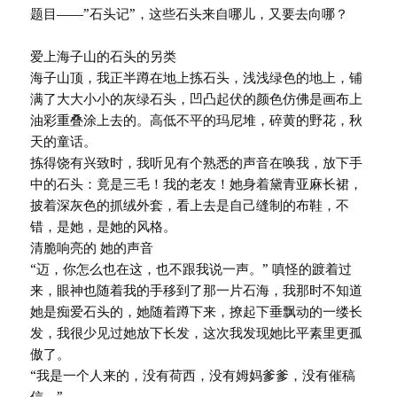
题目——”石头记”，这些石头来自哪儿，又要去向哪？
爱上海子山的石头的另类
海子山顶，我正半蹲在地上拣石头，浅浅绿色的地上，铺
满了大大小小的灰绿石头，凹凸起伏的颜色仿佛是画布上
油彩重叠涂上去的。高低不平的玛尼堆，碎黄的野花，秋
天的童话。
拣得饶有兴致时，我听见有个熟悉的声音在唤我，放下手
中的石头：竟是三毛！我的老友！她身着黛青亚麻长裙，
披着深灰色的抓绒外套，看上去是自己缝制的布鞋，不
错，是她，是她的风格。
清脆响亮的 她的声音
“迈，你怎么也在这，也不跟我说一声。” 嗔怪的踱着过
来，眼神也随着我的手移到了那一片石海，我那时不知道
她是痴爱石头的，她随着蹲下来，撩起下垂飘动的一缕长
发，我很少见过她放下长发，这次我发现她比平素里更孤
傲了。
“我是一个人来的，没有荷西，没有姆妈爹爹，没有催稿
信。”