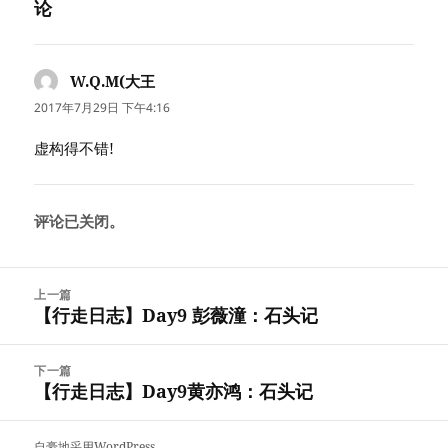
论
W.Q.M(大王
说
道：
2017年7月29日 下午4:16
虚构得不错!
评论已关闭。
文
上一篇
章
【行走日志】Day9 彭薇潼：石头记
上
导
篇
航
文
下一篇
章：
【行走日志】Day9黄亦鸿：石头记
下
篇
文
自豪地采用WordPress