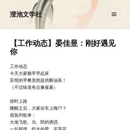
澄池文学社
菜单和
挂件
【工作动态】晏佳昱：刚好遇见
你
工作动态
今天大家都早早起床
宾馆的早餐竟然提供酥油茶！
（不过味道有点像雀巢）
按时上路
睡醒之后，大家在车上嗨??？
假装列歌单：
大地飞歌、当、郎的诱惑、
一起摇摆、纤夫的爱、蓝莲花……