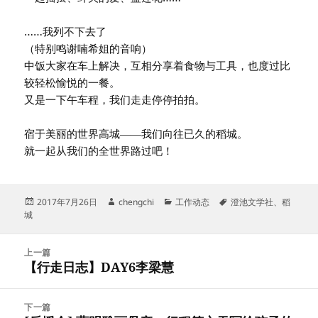
……我列不下去了
（特别鸣谢喃希姐的音响）
中饭大家在车上解决，互相分享着食物与工具，也度过比
较轻松愉悦的一餐。
又是一下午车程，我们走走停停拍拍。
宿于美丽的世界高城――我们向往已久的稻城。
就一起从我们的全世界路过吧！
发
作
分
标
2017年7月26日
chengchi
工作动态
澄池文学社
、
稻
布
者
类
签
城
于
文
上一篇
章
【行走日志】DAY6李梁慧
上
导
篇
航
文
下一篇