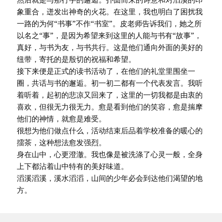
象重合，迸发出神奇的火花。在这里，我也明白了困扰我
一路的为何“书事”不作“书室”。皮老师告诉我们，她之所
以名之“事”，是因为希望来到这里的人能与书有“故事”，
真好，与书为友，与书共行。这是他们通向外面的美好的
纽带，寄托的是殷切的祝福和希望。
接下来便是正式的读书活动了，在他们的礼堂里围坐一
圈，共话与书的邂逅。初一初二都有一个代表发言。我听
着听着，起初的悲凉又回来了，这里的一切我都是由衷的
喜欢，但很无力很无力。愈是看到他们的笑容，愈是揣摩
他们的神情，就愈是难受。
很想为他们做点什么，活动结束后品着学校准备的暖心的
擂茶，这种想法愈发强烈。
身在山中，心更澄澈。我也像是被洗涤了心灵一般，全身
上下都沾着山中特有的美好味道。
滔溪滔溪，溪水滔滔，山间的少年必会到达他们渴望的地
方。