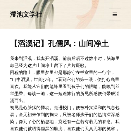
澄池文学社
菜单和
挂件
【滔溪记】孔儒风：山间净土
我来到滔溪，我离开滔溪。前前后后不过数小时，脑海里
却已经为这片山间净土留下了片片斑驳。
回程的路上，眼里梦里都是那静守在书室里的一行字，
“山中滔溪，世间少年。”看到它们的第一眼，便打心底里
喜欢。我能从它们的笔锋里看到孩子们的眼睛，能嗅到丝
丝墨香。每读一遍，这一短途旅行的所见所感便倒带般汹
涌而出。
初见是心脏猛的悸动。走进校门，便被朴实温和的气息包
裹，全无初来乍到的拘束，只被老师孩子们的热情深深感
染，像到了心的栖息地，竟还有一点若有若无的眷念。我
喜欢他们被晒得黝黑的脸庞，喜欢他们天真无邪的笑容，