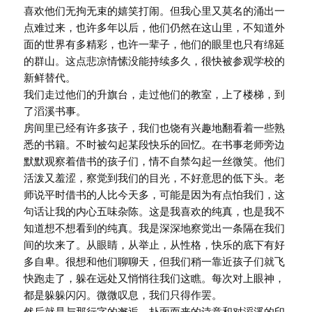
喜欢他们无拘无束的嬉笑打闹。但我心里又莫名的涌出一
点难过来，也许多年以后，他们仍然在这山里，不知道外
面的世界有多精彩，也许一辈子，他们的眼里也只有绵延
的群山。这点悲凉情愫没能持续多久，很快被参观学校的
新鲜替代。
我们走过他们的升旗台，走过他们的教室，上了楼梯，到
了滔溪书事。
房间里已经有许多孩子，我们也饶有兴趣地翻看着一些熟
悉的书籍。不时被勾起某段快乐的回忆。在书事老师旁边
默默观察着借书的孩子们，情不自禁勾起一丝微笑。他们
活泼又羞涩，察觉到我们的目光，不好意思的低下头。老
师说平时借书的人比今天多，可能是因为有点怕我们，这
句话让我的内心五味杂陈。这是我喜欢的纯真，也是我不
知道想不想看到的纯真。我是深深地察觉出一条隔在我们
间的坎来了。从眼睛，从举止，从性格，快乐的底下有好
多自卑。很想和他们聊聊天，但我们稍一靠近孩子们就飞
快跑走了，躲在远处又悄悄往我们这瞧。每次对上眼神，
都是躲躲闪闪。微微叹息，我们只得作罢。
然后就是与那行字的邂逅。扑面而来的诗意和对滔溪的印