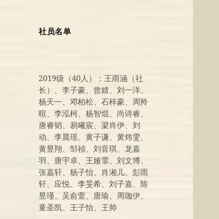
社员名单
2019级（40人）：王雨涵（社
长）、李子豪、曾婧、刘一洋、
杨天一、邓柏松、石梓豪、周羚
暄、李泓柯、杨智焜、尚诗睿、
唐睿韬、易曦宸、梁肖伊、刘
动、李晨瑶、黄子谦、黄炜雯、
黄昱翔、邹祯、刘音琪、龙嘉
羽、唐宇卓、王娅霏、刘文博、
张嘉轩、杨子怡、肖湘儿、彭雨
轩、应悦、李旻希、刘子嘉、陈
昱瑾、吴俞萱、唐瑜、周珈伊、
童圣凯、王子怡、王帅