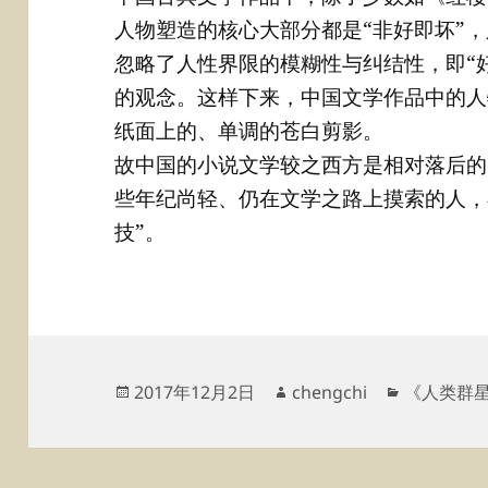
人物塑造的核心大部分都是“非好即坏”
忽略了人性界限的模糊性与纠结性，即“
的观念。这样下来，中国文学作品中的人
纸面上的、单调的苍白剪影。
故中国的小说文学较之西方是相对落后的
些年纪尚轻、仍在文学之路上摸索的人，
技”。
发
作
分
2017年12月2日
chengchi
《人类群
布
者
类
于