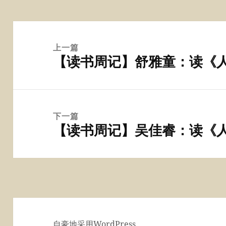
文
章
上一篇
【读书周记】舒雅童：读《
导
上
航
篇
文
章：
下一篇
【读书周记】吴佳睿：读《
下
篇
文
章：
自豪地采用WordPress