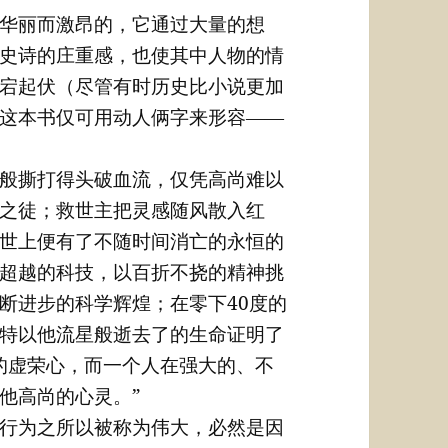
华丽而激昂的，它通过大量的想
史诗的庄重感，也使其中人物的情
宕起伏（尽管有时历史比小说更加
这本书仅可用动人俩字来形容――
般撕打得头破血流，仅凭高尚难以
之徒；救世主把灵感随风散入红
世上便有了不随时间消亡的永恒的
超越的科技，以百折不挠的精神挑
断进步的科学辉煌；在零下40度的
特以他流星般逝去了的生命证明了
的虚荣心，而一个人在强大的、不
他高尚的心灵。”
行为之所以被称为伟大，必然是因