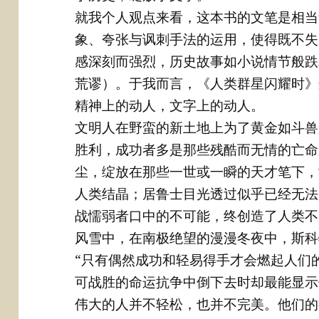
就我个人观点来看，这本书的文笔是相当
象、夸张与讽刺手法的运用，使得既不失
感深刻而强烈，历史故事如小说情节般跌
荒谬）。于我而言，《人类群星闪耀时》
精神上的动人，文字上的动人。
文明人在野蛮的新土地上为了黄金如斗兽
胜利，成功者多是那些残酷而无情的亡命
尘，绽放在那些一世或一瞬的天才笔下，
人类结晶；居鲁士目光透过似乎已经无法
战懦弱者口中的不可能，终创造了人类不
风雪中，在南极绝望的漫漫冬夜中，斯科
“只有偶然成功和轻易得手才会燃起人们
可战胜的命运抗争中倒下去时却最能显示
伟大的人并不轻松，也并不完美。他们的