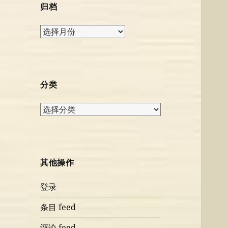
归档
归
档
分类
分
类
其他操作
登录
条目 feed
评论 feed