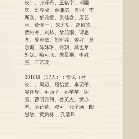
长）、张译丹、王骐宇、邓国
庆、刘厚成、余湘培、肖羽、李
斯璇、舒雅童、吴佳睿、唐艺
卓、董惟一 、朱方劼、曾麟茜、
蔡柏冲、刘炫、黎韵雨、谭思
齐、夏睿敏、刘昕婷、曾好、莫
敷姗、陈姝琳、何玥、戴也苹 、
刘妮、喻可欣、朱星雨、李姝
慧、王艺璇
2016级（17人）：曾戈（社
长）、周迈、屈怡萱、李珺平、
晏佳昱、毛西子、姚芊芊、谢
雪、曹明雅丽、姜英杰、黄亦
鸿、袁蓓蕾、邓可、张子涵、阳
思敏、黄婉林 、孔儒风