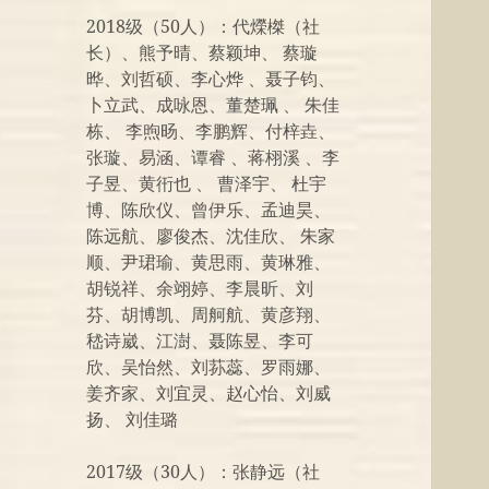
2018级（50人）：代爃榤（社
长）、熊予晴、蔡颖坤、 蔡璇
晔、刘哲硕、李心烨 、聂子钧、
卜立武、成咏恩、董楚珮 、 朱佳
栋、 李煦旸、李鹏辉、付梓垚、
张璇、易涵、谭睿 、蒋栩溪 、李
子昱、黄衎也 、 曹泽宇、 杜宇
博、陈欣仪、曾伊乐、孟迪昊、
陈远航、廖俊杰、沈佳欣、 朱家
顺、尹珺瑜、黄思雨、黄琳雅、
胡锐祥、余翊婷、李晨昕、刘
芬、胡博凯、周舸航、黄彦翔、
嵇诗崴、江澍、聂陈昱、李可
欣、吴怡然、刘荪蕊、罗雨娜、
姜齐家、刘宜灵、赵心怡、刘威
扬、 刘佳璐
2017级（30人）：张静远（社