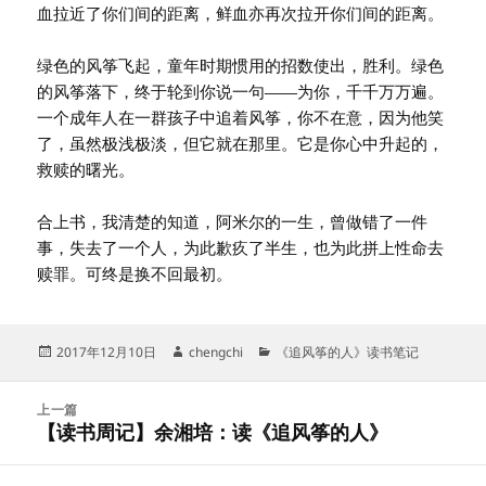
血拉近了你们间的距离，鲜血亦再次拉开你们间的距离。
绿色的风筝飞起，童年时期惯用的招数使出，胜利。绿色
的风筝落下，终于轮到你说一句——为你，千千万万遍。
一个成年人在一群孩子中追着风筝，你不在意，因为他笑
了，虽然极浅极淡，但它就在那里。它是你心中升起的，
救赎的曙光。
合上书，我清楚的知道，阿米尔的一生，曾做错了一件
事，失去了一个人，为此歉疚了半生，也为此拼上性命去
赎罪。可终是换不回最初。
发
作
分
2017年12月10日
chengchi
《追风筝的人》读书笔记
布
者
类
于
文
上一篇
章
【读书周记】余湘培：读《追风筝的人》
上
导
篇
航
文