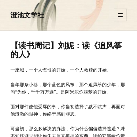
澄池文学社
菜单和
挂件
【读书周记】刘妮：读《追风筝
的人》
一座城，一个人悔恨的开始，一个人救赎的开始。
当年那条小巷，那个蓝色的风筝，那个追风筝的少年，那
句“为你，千千万万遍”。是阿米尔你噩梦的开始。
面对那件使他受辱的事，你当初选择了默不吭声，再面对
他澄澈的眼神，你终于感到罪恶。
可当初，那么多解决的办法，你为什么偏偏选择逃避？殊
不知逃避只能让你失去原来抓握的东西，哪怕它能给你带