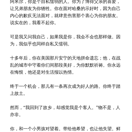
阿米尔，你是个自私懦弱的人。你为了博得父亲的喜爱，
让兄弟朋友为你牺牲。你在面对哈桑的示好时，因为自己
内心的歉疚无法面对，就肆意伤害那个衷心为你的朋友。
说实在的，我看不起你。
可是我又问我自己，如果我是你，我会不会也那样做。因
为，我似乎也同样自私又懦弱。
十多年后，你在美国那片安宁的天地拼命遗忘；他，在战
乱的城市中守着你们间那段美好，为你默默祈祷。你永远
在悔恨，他还是对生活报以热情。
终于一个机会，那儿有一条再次成为好人的路。你终于踏
上故土。
然而，“我回到了故乡，却感觉我是个客人。”物不是，人
亦非。
你，和一个小男孩对望着。带给他希望，也让他失望。鲜