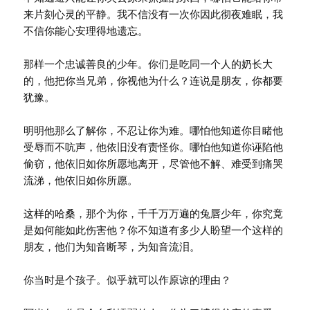
来片刻心灵的平静。我不信没有一次你因此彻夜难眠，我
不信你能心安理得地遗忘。
那样一个忠诚善良的少年。你们是吃同一个人的奶长大
的，他把你当兄弟，你视他为什么？连说是朋友，你都要
犹豫。
明明他那么了解你，不忍让你为难。哪怕他知道你目睹他
受辱而不吭声，他依旧没有责怪你。哪怕他知道你诬陷他
偷窃，他依旧如你所愿地离开，尽管他不解、难受到痛哭
流涕，他依旧如你所愿。
这样的哈桑，那个为你，千千万万遍的兔唇少年，你究竟
是如何能如此伤害他？你不知道有多少人盼望一个这样的
朋友，他们为知音断琴，为知音流泪。
你当时是个孩子。似乎就可以作原谅的理由？