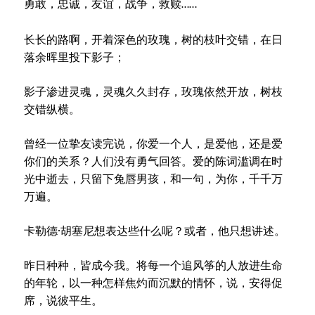
勇敢，忠诚，友谊，战争，救赎
……
长长的路啊，开着深色的玫瑰，树的枝叶交错，在日
落余晖里投下影子；
影子渗进灵魂，灵魂久久封存，玫瑰依然开放，树枝
交错纵横。
曾经一位挚友读完说，你爱一个人，是爱他，还是爱
你们的关系？人们没有勇气回答。爱的陈词滥调在时
光中逝去，只留下兔唇男孩，和一句，为你，千千万
万遍。
卡勒德·胡塞尼想表达些什么呢？或者，他只想讲述。
昨日种种，皆成今我。将每一个追风筝的人放进生命
的年轮，以一种怎样焦灼而沉默的情怀，说，安得促
席，说彼平生。