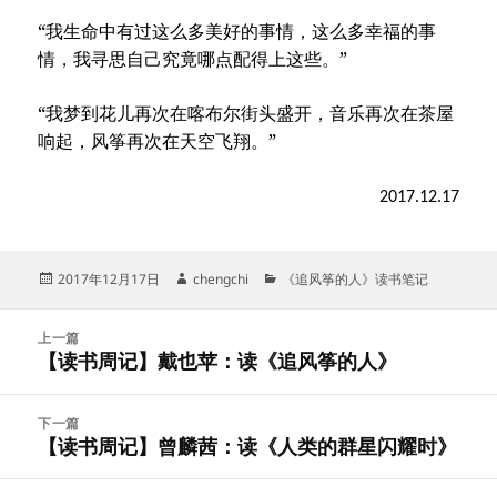
“我生命中有过这么多美好的事情，这么多幸福的事
情，我寻思自己究竟哪点配得上这些。”
“我梦到花儿再次在喀布尔街头盛开，音乐再次在茶屋
响起，风筝再次在天空飞翔。”
2017.12.17
发
作
分
2017年12月17日
chengchi
《追风筝的人》读书笔记
布
者
类
于
文
上一篇
章
【读书周记】戴也苹：读《追风筝的人》
上
导
篇
航
文
下一篇
章：
【读书周记】曾麟茜：读《人类的群星闪耀时》
下
篇