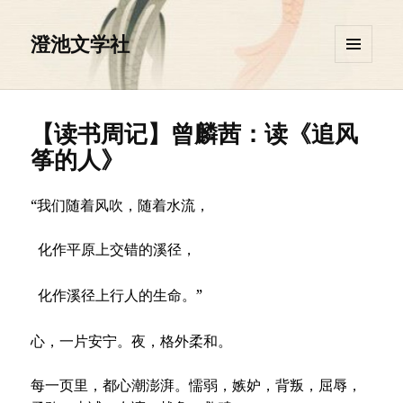
澄池文学社
菜单和
挂件
【读书周记】曾麟茜：读《追风
筝的人》
“我们随着风吹，随着水流，
化作平原上交错的溪径，
化作溪径上行人的生命。”
心，一片安宁。夜，格外柔和。
每一页里，都心潮澎湃。懦弱，嫉妒，背叛，屈辱，