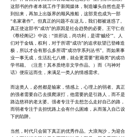
这部书的作者本就工作于新闻媒体，制造噱头自然也是手
到拈来，再加上出版界的顺风推船，这部竟也成为一部
“名家著作”。但真正的问题不在这儿，我们都被迷惑了。
真正使这部书“成功”的原因是社会趋势的必要。王守仁在
《尊经阁记》中说：“崇邪说，尚功利，是谓‘贼经’”。人
们对于金钱，权利，对于所谓“成功”的追求欲望已登峰造
极，所以才会有那么多所谓“成功学系列丛书”。而如果事
业一事无成，生活乱七八糟，就会更需要“慰藉类”的成功
学书籍。（注意！其本质绝非文学作品。）而《与神对
话》便应运而生，来满足一类人的情感需求。
而这类人，必然都是输家，情感上，心理上的弱者。真正
的强者需要自己去摸爬滚打，他需要的是引路人，而不是
路边慈祥的老太婆。强者专注于去想怎么走好自己的路，
而弱者专注于去担忧路上会有什么困难，从而落入自己设
下的陷阱。
当然，时代只会留下真正的优秀作品。大浪淘沙，为迎合