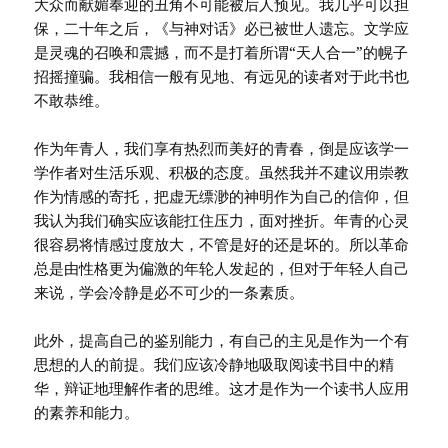
大众而献媚奉迎的丑角不可能被后人预见。我几乎可以担
保，二十年之后，《与神对话》必已被世人遗忘。文学应
是灵魂的召唤和震撼，而不是打着所谓“天人合一”的幌子
招摇撞骗。我相信一般有见地、有远见的读者对于此书也
不敢恭维。
作为年青人，我们享有热烈而美好的青春，倒是应该学一
学作者对生活乐观、积极的态度。虽然我并不建议用崇教
作为情感的寄托，把虚无缥渺的神明作为自己的信仰，但
我认为我们确实应该能扛住压力，面对挫折。年青的心灵
很容易将情感过度放大，不管是好的还是坏的。所以革命
总是由性格更为偏激的年轮人发起的，但对于年轻人自己
来说，学会冷静是必不可少的一条素质。
此外，提高自己的鉴别能力，有自己的主见是作为一个有
思想的人的前提。我们应该冷静地吸取阅读书目中的精
华，辩证地理解作者的思维。这才是作为一个读书人应用
的素养和能力。