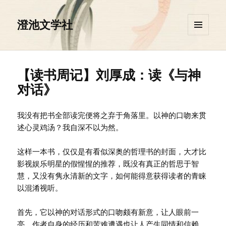
澄池文学社
菜单和
挂件
【读书周记】刘厚成：读《与神
对话》
我没有把书全部读完便将之弃于角落里。以神的口吻来贯
述心灵鸡汤？我自深不以为然。
这样一本书，仅仅是有看似深奥的哲理书的封面，大才比
影视娱乐明星的假惺惺的推荐，既没有真正的哲思于智
慧，又没有隽永清新的文字，如何能得意获得读者的青睐
以混淆视听。
首先，它以神的对话形式的口吻颇有新意，让人眼前一
亮。作者自身的经历和苦难遭遇也让人产生同情和信赖。