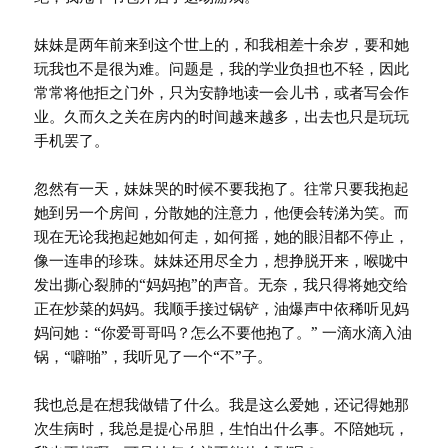
妹妹是两年前来到这个世上的，和我相差十余岁，要和她
玩我也不是很为难。问题是，我的学业负担也不轻，因此
常常将他拒之门外，只为安静地读一会儿书，或者写会作
业。久而久之关在房内的时间越来越多，出去也只是玩玩
手机罢了。
忽然有一天，妹妹哭的时候不要我抱了。往常只要我抱起
她到另一个房间，分散她的注意力，他便会转涕为笑。而
现在无论我抱起她如何走，如何摇，她的眼泪都不停止，
像一连串的珍珠。妹妹还用尽全力，想挣脱开来，喉咙中
发出撕心裂肺的“妈妈抱”的声音。无奈，我只得将她交给
正在炒菜的妈妈。我顺手接过锅铲，油爆声中依稀听见妈
妈问她：“你爱哥哥吗？怎么不要他抱了。” 一滴水滴入油
锅，“噼啪”，我听见了一个“不”子。
我也总是在想我做错了什么。我是这么爱她，还记得她那
次生病时，我总是提心吊胆，生怕出什么事。不陪她玩，