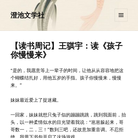
澄池文学社
菜单和
挂件
【读书周记】王骐宇：读《孩子
你慢慢来》
“是的，我愿意等上一辈子的时间，让他从从容容地把这
个蝴蝶结扎好，用他五岁的手指。孩子你慢慢来，慢慢
来。”
妹妹最近爱上了捉迷藏。
一回家，妹妹就想只兔子似的蹦蹦跳跳，跳到我面前，抬
头，以一种柔情似水的目光望着我说：“崽崽躲起来，哥
哥数一，二，三！”数到三吧，还故意加重音调。不忍拒
绝，我甩下书包开启了这场游戏。