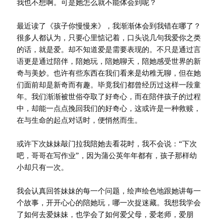
我也不想啊。可是她怎么就不能体会到呢？
最近读了《孩子你慢慢来》，我渐渐体会到我错在哪了？
很多人都认为，只要心里惦记着，口头说几句我爱你之类
的话，就是爱。却不知道爱是需要表现的。不只是通过言
语更是通过陪伴，陪她玩，陪她聊天，陪她感受世界的新
奇与美妙。也许有些东西在我们看来是幼稚无聊，但在她
们面前却是新奇而有趣。毕竟我们都曾经历过这样一段童
年。我们渐渐被世俗夺取了好奇心，而在陪伴孩子的过程
中，却能一点点挽回我们的好奇心，这或许是一种救赎，
在与生命的起点对话时，便悄然而生。
或许下次妹妹敲门拉我陪她去看花时，我不会说：“下次
吧，哥哥在写作业”，因为蒲公英年年都有，孩子那样幼
小却只有一次。
我会认真回答妹妹的每一个问题，绘声绘色地跟她讲每一
个故事，开开心心的陪她玩，哪一次捉迷藏。我想我学会
了如何去爱妹妹，也学会了如何爱父母，爱老师，爱朋