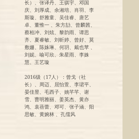
长）、张译丹、王骐宇、邓国
庆、刘厚成、余湘培、肖羽、李
斯璇、舒雅童、吴佳睿、唐艺
卓、董惟一 、朱方劼、曾麟茜、
蔡柏冲、刘炫、黎韵雨、谭思
齐、夏睿敏、刘昕婷、曾好、莫
敷姗、陈姝琳、何玥、戴也苹 、
刘妮、喻可欣、朱星雨、李姝
慧、王艺璇
2016级（17人）：曾戈（社
长）、周迈、屈怡萱、李珺平、
晏佳昱、毛西子、姚芊芊、谢
雪、曹明雅丽、姜英杰、黄亦
鸿、袁蓓蕾、邓可、张子涵、阳
思敏、黄婉林 、孔儒风