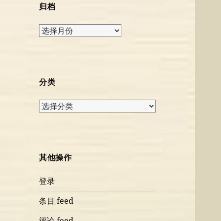
归档
归
档
分类
分
类
其他操作
登录
条目 feed
评论 feed