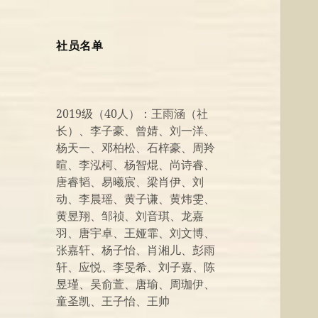
社员名单
2019级（40人）：王雨涵（社
长）、李子豪、曾婧、刘一洋、
杨天一、邓柏松、石梓豪、周羚
暄、李泓柯、杨智焜、尚诗睿、
唐睿韬、易曦宸、梁肖伊、刘
动、李晨瑶、黄子谦、黄炜雯、
黄昱翔、邹祯、刘音琪、龙嘉
羽、唐宇卓、王娅霏、刘文博、
张嘉轩、杨子怡、肖湘儿、彭雨
轩、应悦、李旻希、刘子嘉、陈
昱瑾、吴俞萱、唐瑜、周珈伊、
童圣凯、王子怡、王帅