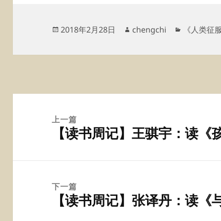
发
作
分
2018年2月28日
chengchi
《人类征
布
者
类
于
文
章
上一篇
【读书周记】王骐宇：读《
导
上
航
篇
文
章：
下一篇
【读书周记】张译丹：读《
下
篇