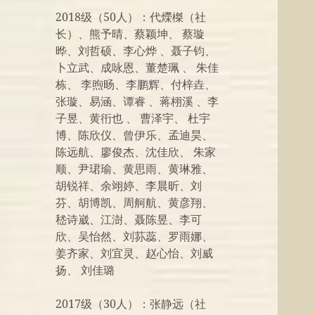
2018级（50人）：代爃榤（社
长）、熊予晴、蔡颖坤、 蔡璇
晔、刘哲硕、李心烨 、聂子钧、
卜立武、成咏恩、董楚珮 、 朱佳
栋、 李煦旸、李鹏辉、付梓垚、
张璇、易涵、谭睿 、蒋栩溪 、李
子昱、黄衎也 、 曹泽宇、 杜宇
博、陈欣仪、曾伊乐、孟迪昊、
陈远航、廖俊杰、沈佳欣、 朱家
顺、尹珺瑜、黄思雨、黄琳雅、
胡锐祥、余翊婷、李晨昕、刘
芬、胡博凯、周舸航、黄彦翔、
嵇诗崴、江澍、聂陈昱、李可
欣、吴怡然、刘荪蕊、罗雨娜、
姜齐家、刘宜灵、赵心怡、刘威
扬、 刘佳璐
2017级（30人）：张静远（社