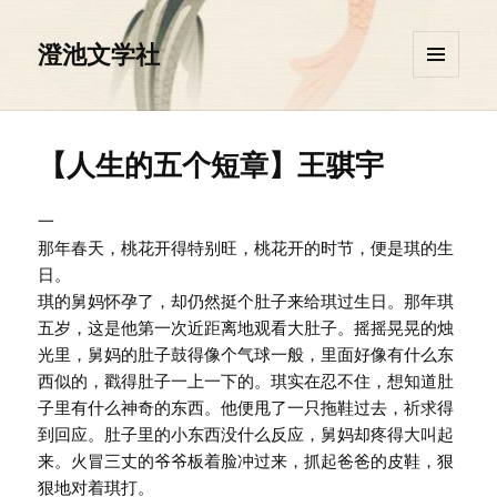
澄池文学社
菜单和
挂件
【人生的五个短章】王骐宇
一
那年春天，桃花开得特别旺，桃花开的时节，便是琪的生
日。
琪的舅妈怀孕了，却仍然挺个肚子来给琪过生日。那年琪
五岁，这是他第一次近距离地观看大肚子。摇摇晃晃的烛
光里，舅妈的肚子鼓得像个气球一般，里面好像有什么东
西似的，戳得肚子一上一下的。琪实在忍不住，想知道肚
子里有什么神奇的东西。他便甩了一只拖鞋过去，祈求得
到回应。肚子里的小东西没什么反应，舅妈却疼得大叫起
来。火冒三丈的爷爷板着脸冲过来，抓起爸爸的皮鞋，狠
狠地对着琪打。