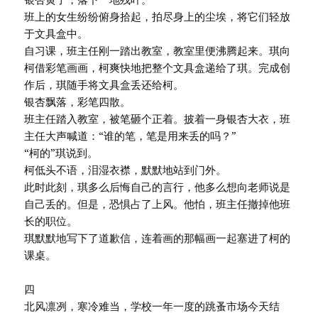
班上的女生纷纷俯身拾起，拍尽身上的尘埃，将它们轻放
于文具盒中。
自习课，班主任刚一踏出教室，教室里便沸腾起来。琪向
柯借彩笔画画，柯爽快地把整个文具盒递给了琪。完成创
作后，琪随手将文具盒丢还给柯。
银杏飘落，彩笔四散。
班主任踏入教室，被笔砸个正着。披着一身银杏大衣，班
主任大声喊道：“谁的笔，笔是用来丢的吗？”
“柯的”琪说到。
柯低头不语，泪湿衣襟，默默地站到门外。
此时此刻，琪多么后悔自己的言行，他多么想向老师说是
自己丢的。但是，恐惧占了上风。他怕，班主任撤掉他班
长的职位。
琪默默地写下了道歉信，连着画的那幅画一起塞进了柯的
课桌。
四
北风凛冽，寒冷难当，学校一年一度的跳蚤市场今天结