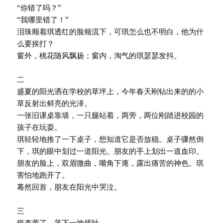
“你错了吗？”
“我哪里错了！”
泪珠顺着琪透红的脸颊流下，可琪怎么也不明白，他为什
么要挨打？
窗外，桃花随风飘扬；窗内，淘气的琪瑟瑟发抖。
二
盛夏的阳光洒在学校的草坪上，今年春天刚钻出来的的小
草反射出鲜亮的光泽。
一张旧课桌靠墙，一只腿站着，两旁，两位刚踏进校园的
孩子在玩耍。
琪轻轻地推了一下桌子，想知道它是否放稳。桌子骤然倒
下，琪的眼中划过一道阳光。朋友的手上划出一道血印。
朋友的脸上，双眉微曲，嘴角下瘪，露出痛苦的神色。琪
害怕地跑开了。
蓦然回首，朋友在阳光中哭泣。
三
银杏黄了，落下一地残叶。